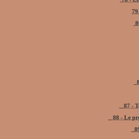
79
8
87 - 
88 - Le pr
8