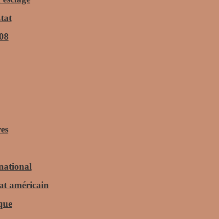
tat
008
res
national
at américain
ique