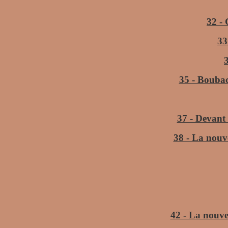
32 -
33
35 - Boubac
37 - Devant
38 - La nouve
42 - La nouvel