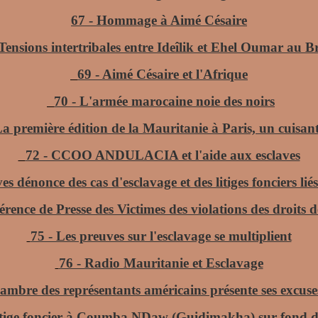
67 - Hommage à Aimé Césaire
 Tensions intertribales entre Ideîlik et Ehel Oumar au 
69 - Aimé Césaire et l'Afrique
70 - L'armée marocaine noie des noirs
La première édition de la Mauritanie à Paris, un cuisan
72 - CCOO ANDULACIA et l'aide aux esclaves
s dénonce des cas d'esclavage et des litiges fonciers liés
érence de Presse des Victimes des violations des droits
75 - Les preuves sur l'esclavage se multiplient
76 - Radio Mauritanie et Esclavage
ambre des représentants américains présente ses excuse
itige foncier à Coumba NDaw (Guidimakha) sur fond d