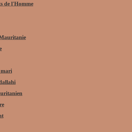
its de l'Homme
 Mauritanie
e
n mari
dallahi
auritanien
re
nt