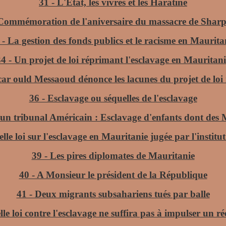
31 - L'Etat, les vivres et les Haratine
 Commémoration de l'aniversaire du massacre de Sharpe
 - La gestion des fonds publics et le racisme en Maurita
34 - Un projet de loi réprimant l'esclavage en Mauritani
ar ould Messaoud dénonce les lacunes du projet de loi 
36 - Esclavage ou séquelles de l'esclavage
 un tribunal Américain : Esclavage d'enfants dont des 
lle loi sur l'esclavage en Mauritanie jugée par l'institu
39 - Les pires diplomates de Mauritanie
40 - A Monsieur le président de la République
41 - Deux migrants subsahariens tués par balle
le loi contre l'esclavage ne suffira pas à impulser un 