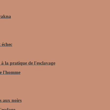
Brakna
t échec
 à la pratique de l'esclavage
 de l'homme
s aux noirs
'esclage