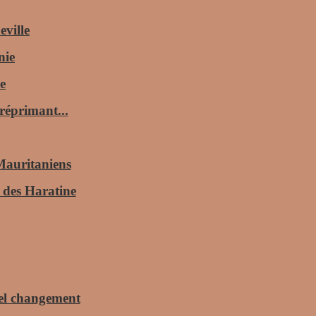
ville
nie
e
réprimant...
Mauritaniens
t des Haratine
réel changement