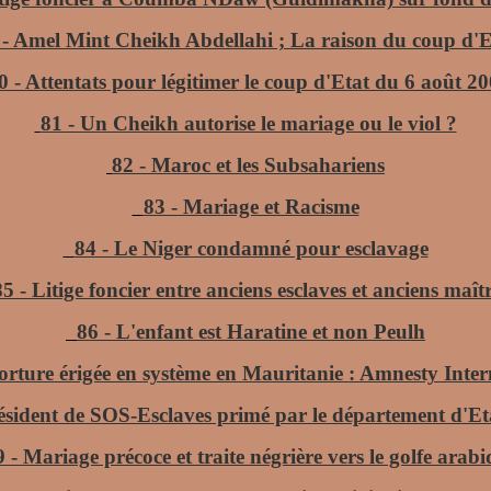
 - Amel Mint Cheikh Abdellahi ; La raison du coup d'E
0 - Attentats pour légitimer le coup d'Etat du 6 août 2
81 - Un Cheikh autorise le mariage ou le viol ?
82 - Maroc et les Subsahariens
83 - Mariage et Racisme
84 - Le Niger condamné pour esclavage
85 - Litige foncier entre anciens esclaves et anciens maît
86 - L'enfant est Haratine et non Peulh
Torture érigée en système en Mauritanie : Amnesty Inter
ésident de SOS-Esclaves primé par le département d'Et
9 - Mariage précoce et traite négrière vers le golfe arab