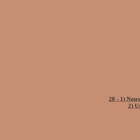
28 - 1) N
ouv
2) U