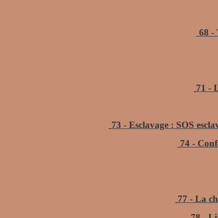
68 -
71 - 
73 - Esclavage : SOS esclave
74 - Conf
77 - La ch
78 - L