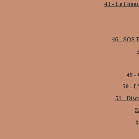
43 - Le Fonad
46 - SOS E
49 - 
50 - L
51 - Disc
5
5