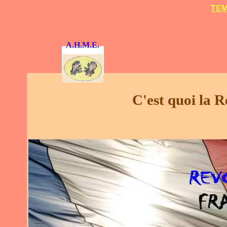
TEM
A.H.M.E.
C'est quoi la 