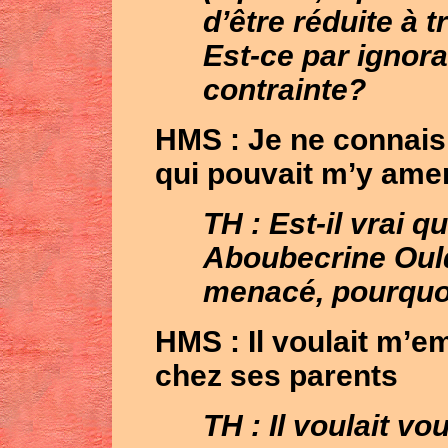
d’être réduite à t
Est-ce par ignor
contrainte?
HMS
: Je ne connais
qui pouvait m’y ame
TH : Est-il vrai 
Aboubecrine Oul
menacé, pourquo
HMS
: Il voulait m’
chez ses parents
TH : Il voulait v