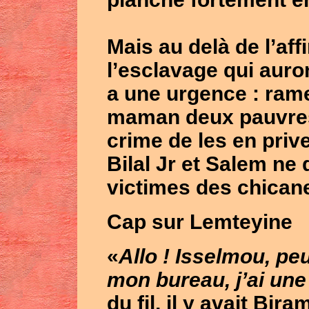
Mais au delà de l’aff
l’esclavage qui auro
a une urgence : rame
maman deux pauvres 
crime de les en prive
Bilal Jr
et
Salem
ne d
victimes des chicane
Cap sur Lemteyine
«
Allo !
Isselmou
, pe
mon bureau, j’ai une 
du fil, il y avait
Biram