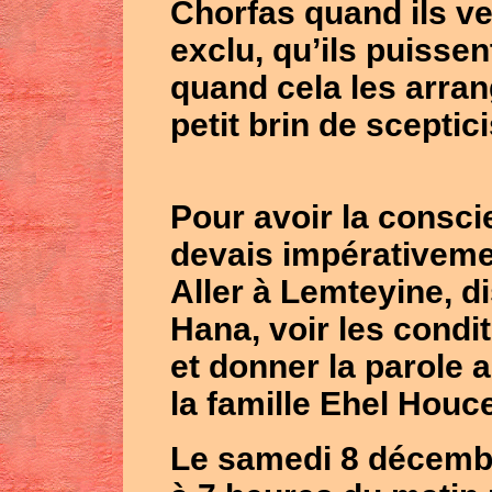
Chorfas quand ils veu
exclu, qu’ils puisse
quand cela les arran
petit brin de sceptic
Pour avoir la conscie
devais impérativemen
Aller à
Lemteyine
, d
Hana
, voir les condi
et donner la parole 
la famille
Ehel Houc
Le samedi 8 décembr