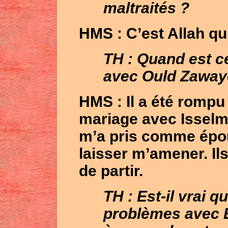
maltraités ?
HMS
: C’est Allah qu
TH
: Quand est c
avec Ould Zawaye
HMS
: Il a été romp
mariage avec Isselm
m’a pris comme épous
laisser m’amener. Ils
de partir.
TH : Est-il vrai 
problèmes avec 