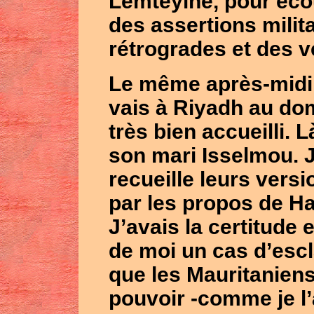
Lemteyine
, pour éc
des assertions milit
rétrogrades et des v
Le même après-midi 
vais à
Riyadh
au dom
très bien accueilli. 
son mari
Isselmou
. 
recueille leurs vers
par les propos de
H
J’avais la certitude 
de moi un cas d’esc
que les Mauritaniens
pouvoir -comme je l’a