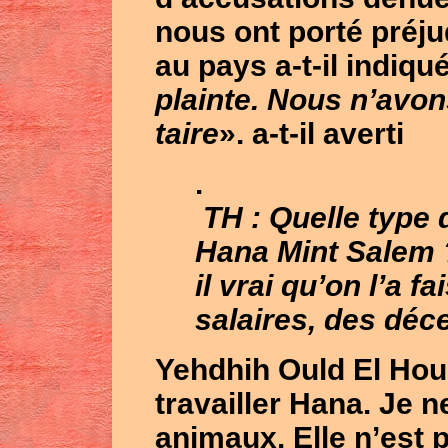
nous ont porté préjud
au pays a-t-il indiqu
plainte. Nous n’avon
taire
». a-t-il averti
.
TH : Quelle type d
Hana Mint Salem ?
il vrai qu’on l’a fa
salaires, des déc
Yehdhih Ould El Hou
travailler Hana. Je ne
animaux. Elle n’est 