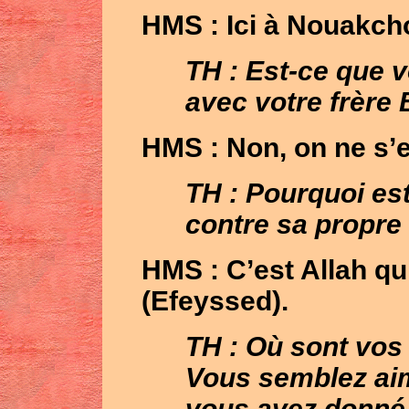
HMS
: Ici à Nouakcho
TH : Est-ce que 
avec votre frère B
HMS
: Non, on ne s’
TH : Pourquoi est-
contre sa propre
HMS
: C’est Allah qui
(Efeyssed).
TH : Où sont vos 
Vous semblez aime
vous avez donné 