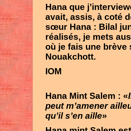
H
ana
que j’interview
avait, assis, à coté 
sœur
Hana
:
Bilal ju
réalisés, je mets aus
où je fais une brève
Nouakchott
.
IOM
Hana Mint Salem
: «
peut m’amener ailleur
qu’il s’en aille
»
Hana mint Salem
est