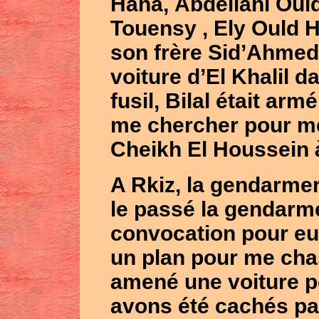
Hana, Abdellahi Ould
Touensy , Ely Ould 
son frère Sid’Ahmed 
voiture d’El Khalil d
fusil, Bilal était arm
me chercher pour me
Cheikh El Houssein 
A Rkiz, la gendarme
le passé la gendarm
convocation pour eux
un plan pour me cha
amené une voiture p
avons été cachés par