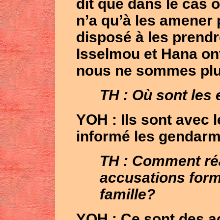
dit que dans le cas o
n’a qu’à les amener
disposé à les prendr
Isselmou et Hana ont 
nous ne sommes plu
TH : Où sont les
YOH
: Ils sont avec l
informé les gendarme
TH : Comment ré
accusations form
famille?
YOH
: Ce sont des 