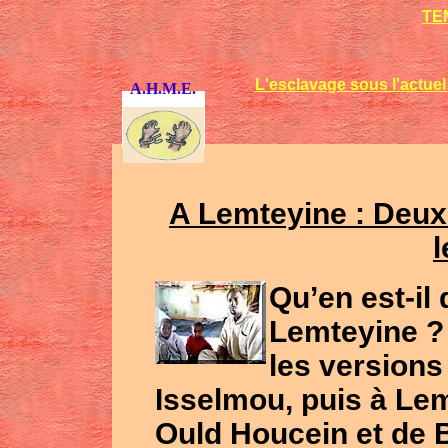
TE
L'esclavage sous l'actuel
A.H.M.E.
A Lemteyine : Deux 
l
Qu’en est-il 
Lemteyine ? 
les version
Isselmou
, puis à
Lem
Ould
Houcein
et de
B