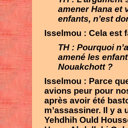
amener Hana et 
enfants, n’est do
Isselmou
: Cela est 
TH : Pourquoi n’
amené les enfant
Nouakchott ?
Isselmou
: Parce qu
avions peur pour nos 
après avoir été basto
m’assassiner. Il y 
Yehdhih Ould Houssei