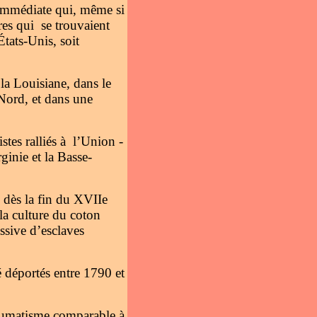
 immédiate qui, même si
ires qui se trouvaient
tats-Unis, soit
 la Louisiane, dans le
 Nord, et dans une
stes ralliés à l’Union -
ginie et la Basse-
é dès la fin du XVIIe
 la culture du coton
assive d’esclaves
é déportés entre 1790 et
traumatisme comparable à