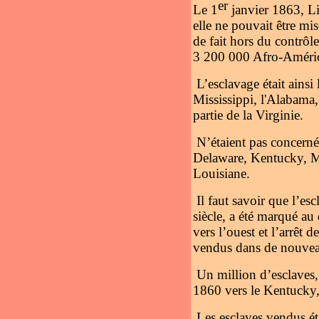
er
Le 1
janvier 1863, Li
elle ne pouvait être mis
de fait hors du contrôl
3 200 000 Afro-Améric
L’esclavage était ainsi
Mississippi, l'Alabama,
partie de la Virginie.
N’étaient pas concernés
Delaware, Kentucky, Mar
Louisiane.
Il faut savoir que l’es
siècle, a été marqué au
vers l’ouest et l’arrêt 
vendus dans de nouveau
Un million d’esclaves,
1860 vers le Kentucky,
Les esclaves vendus ét