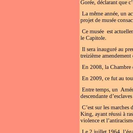
Gorée, déclarant que c’
La même année, un acte
projet de musée consacr
Ce musée est actuelle
le Capitole.
Il sera inauguré au pr
treizième amendement of
En 2008, la Chambre de
En 2009, ce fut au tou
Entre temps, un Améri
descendante d’esclaves 
C’est sur les marches 
King, ayant réussi à r
violence et l’antiracis
Le 2 juillet 1964, l’ég