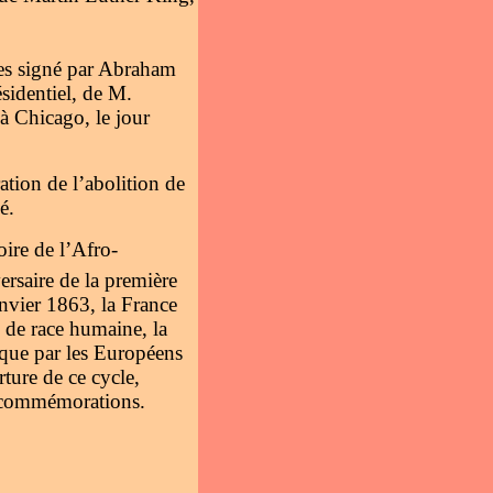
ves signé par Abraham
sidentiel, de M.
à Chicago, le jour
tion de l’abolition de
é.
oire de l’Afro-
rsaire de la première
anvier 1863, la France
ée de race humaine, la
rique par les Européens
ture de ce cycle,
es commémorations.