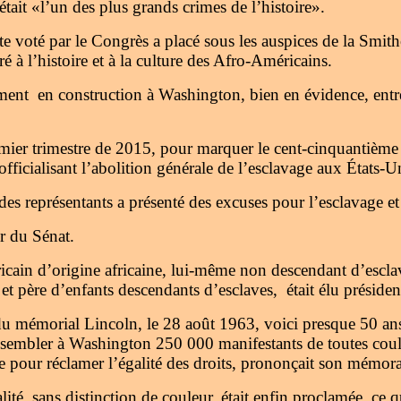
était «l’un des plus grands crimes de l’histoire».
 voté par le Congrès a placé sous les auspices de la Smith
é à l’histoire et à la culture des Afro-Américains.
ment en construction à Washington, bien en évidence, entr
emier trimestre de 2015, pour marquer le cent-cinquantième
ficialisant l’abolition générale de l’esclavage aux États-U
s représentants a présenté des excuses pour l’esclavage et 
r du Sénat.
cain d’origine africaine, lui-même non descendant d’escla
et père d’enfants descendants d’esclaves, était élu présiden
du mémorial Lincoln, le 28 août 1963, voici presque 50 an
assembler à Washington 250 000 manifestants de toutes coul
me pour réclamer l’égalité des droits, prononçait son mémor
alité, sans distinction de couleur, était enfin proclamée, ce