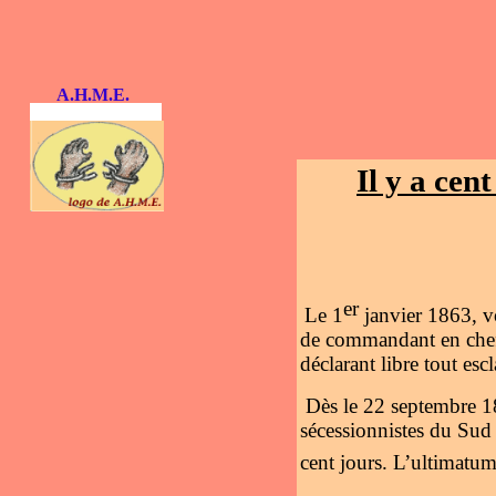
A.H.M.E.
Il y a cen
er
Le 1
janvier 1863, vo
de commandant en chef d
déclarant libre tout esc
Dès le 22 septembre 18
sécessionnistes du Sud 
cent jours. L’ultimatum