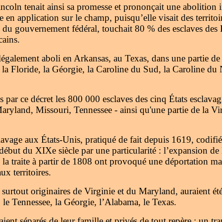
ncoln tenait ainsi sa promesse et prononçait une abolition
e en application sur le champ, puisqu’elle visait des territo
e du gouvernement fédéral, touchait 80 % des esclaves des É
ains.
 légalement aboli en Arkansas, au Texas, dans une partie de
 la Floride, la Géorgie, la Caroline du Sud, la Caroline du
 par ce décret les 800 000 esclaves des cinq États esclavagi
yland, Missouri, Tennessee - ainsi qu'une partie de la Vir
clavage aux États-Unis, pratiqué de fait depuis 1619, codifi
 début du XIXe siècle par une particularité : l’expansion de
de la traite à partir de 1808 ont provoqué une déportation m
x territoires.
 surtout originaires de Virginie et du Maryland, auraient ét
 le Tennessee, la Géorgie, l’Alabama, le Texas.
aient séparés de leur famille et privés de tout repère : un 