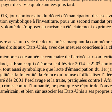
payer de sa vie quatre années plus tard.
013, jour anniversaire du décret d’émancipation des escla
ction symbolique à l'investiture, pour un second mandat pré
volonté de s'opposer au racisme a été clairement exprimée 
uvre aussi un cycle de deux années marquant la commémora
 des droits aux États-Unis, avec des mesures concrètes à la cl
émorer cette année le centenaire de l’arrivée sur son territ
e
rd, la France qui célébrera le 4 février 2014 le 220
annive
e, tout aussi symbolique que l'acte d'émancipation du 1er j
galité et la fraternité, la France qui refuse d'officialiser l’id
aré dès 2001 l’esclavage et la traite, pratiquées contre l’Af
crimes contre l’humanité, ne peut que se réjouir de l’ouver
 américain, et bien sûr associer les États-Unis à ses propr