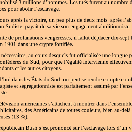
t mobilisé 3 millions d’hommes. Les tués furent au nombre 
és pour abolir l’esclavage.
jours après la victoire, un peu plus de deux mois après l’ab
un Sudiste, payait de sa vie son engagement abolitionniste.
nte de profanations vengeresses, il fallut déplacer dix-sept f
en 1901 dans une crypte fortifiée.
 nécessaires, au cours desquels fut officialisée une longue 
confédérés du Sud, pour que l’égalité intervienne effectivem
dants et les autres citoyens.
’hui dans les États du Sud, on peut se rendre compte combi
agiste et ségrégationniste est parfaitement assumé par l’en
ste.
télévision américaines s’attachent à montrer dans l’ensemb
blicitaires, des Américains de toutes couleurs, bien au-del
ensés (13 %).
républicain Bush s’est prononcé sur l’esclavage lors d’un v