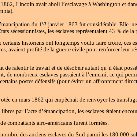
n 1862, Lincoln avait aboli l’esclavage à Washington et dans
umbia).
er
’émancipation du 1
janvier 1863 fut considérable. Elle n
ats sécessionnistes, les esclaves représentaient 43 % de la
certains historiens ont longtemps voulu faire croire, ces esc
res, avaient profité de la guerre civile pour renforcer leur ré
t de ralentir le travail et de désobéir autant qu’il était possi
nt, de nombreux esclaves passaient à l’ennemi, ce qui per
certains postes défensifs (pour éviter un affrontement direc
 votée en mars 1862 qui empêchait de renvoyer les transfuge
 libres par l’acte d’émancipation, les esclaves étaient encour
 de combattants afro-américains furent formées.
 nombre des anciens esclaves du Sud parmi les 180 000 sol