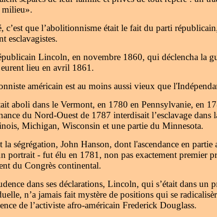
 milieu».
, c’est que l’abolitionnisme était le fait du parti républicai
nt esclavagistes.
 républicain Lincoln, en novembre 1860, qui déclencha la gu
eurent lieu en avril 1861.
nniste américain est au moins aussi vieux que l'Indépenda
tait aboli dans le Vermont, en 1780 en Pennsylvanie, en 17
ance du Nord-Ouest de 1787 interdisait l’esclavage dans l
llinois, Michigan, Wisconsin et une partie du Minnesota.
t la ségrégation, John Hanson, dont l'ascendance en partie a
un portrait - fut élu en 1781, non pas exactement premier p
ent du Congrès continental.
udence dans ses déclarations, Lincoln, qui s’était dans un
uelle, n’a jamais fait mystère de positions qui se radicalisè
ence de l’activiste afro-américain Frederick Douglass.