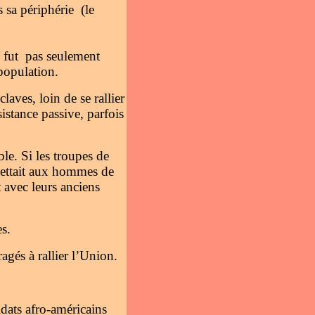
 sa périphérie (le
e fut pas seulement
 population.
laves, loin de se rallier
sistance passive, parfois
ble. Si les troupes de
mettait aux hommes de
t avec leurs anciens
s.
agés à rallier l’Union.
dats afro-américains