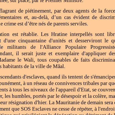
hée, sur place, par le Premier Ministre.
 flagrant de piétinement, par deux agents de la forc
mentaires et, au-delà, d’un cas évident de discri
 crime est d’être nés de parents serviles.
ation est rétablie. Les Hratine interpellés sont lib
 d'une cinquantaine d'unités et desserviront le q
 de militants de l'Alliance Populaire Progressis
ndant, il serait juste et exemplaire d'appliquer de
Madame le Wali, tous coupables de faits discrimina
ns habitants de la ville de Mâal.
scendants d'esclaves, quand ils tentent de s'émanciper
punément, à un réseau de connivences tribales par quo
uents à tous les niveaux de l'appareil d'Etat, se couvren
, les humbles, portés par le désespoir et la colère, ma
eur résignation d'hier. La Mauritanie de demain sera é
sement que SOS Esclaves ne cesse de répéter, à l'endroi