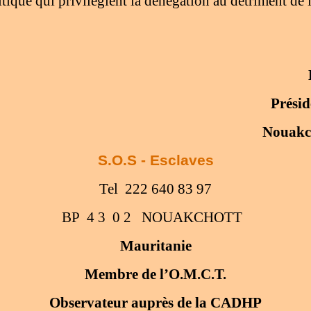
tique qui privilégient la dénégation au détriment de l'
Présid
Nouakch
S.O.S - Esclaves
Tel 222 640 83 97
BP 4 3 0 2 NOUAKCHOTT
Mauritanie
Membre de l’O.M.C.T.
Observateur auprès de la CADHP