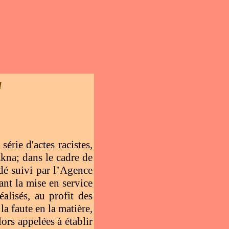
a
érie d'actes racistes,
akna; dans le cadre de
dé suivi par l’Agence
nt la mise en service
alisés, au profit des
la faute en la matière,
ors appelées à établir