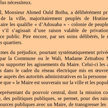
plus nécessiteux.
al, Monsieur Ahmed Ould Boïba, a délibérément priv
 de la ville, majoritairement peuplés de Hratin
aire les qualifie « d’Adouaba » - colonie de peupl
s’il s’agissait d’une raison valable de privatio
ce public. Pire encore, par ses soins délibérés, le 
s quartiers.
imes du préjudice, pourtant systématiquement privée
 par la Commune ou le Wali, Madame Zeïnabou 
u supporter les agissements du Maire. Celui-ci les 
és dans le cadre du réseau électrique mis en œuv
te auprès des autorités administratives en la personne 
re que « le Maire est souverain sur la ville et les po
représentant du pouvoir central, dont la mission con
e, des politiques publiques, se permet, pour des ra
ources publiques avec un Maire, de transgresser les 