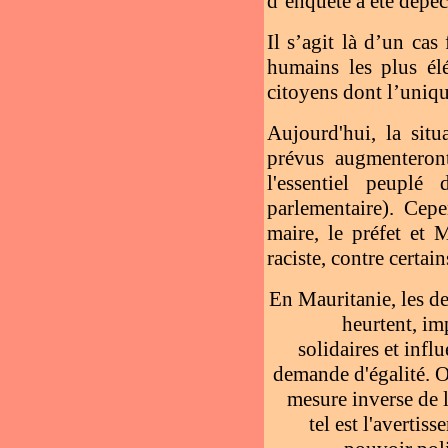
d’enquête a été dépêc
Il s’agit là d’un cas
humains les plus élé
citoyens dont l’unique
Aujourd'hui, la situ
prévus augmenteront
l'essentiel peuplé
parlementaire). Cepe
maire, le préfet et 
raciste, contre certai
En Mauritanie, les de
heurtent, im
solidaires et infl
demande d'égalité. Or
mesure inverse de l
tel est l'avertis