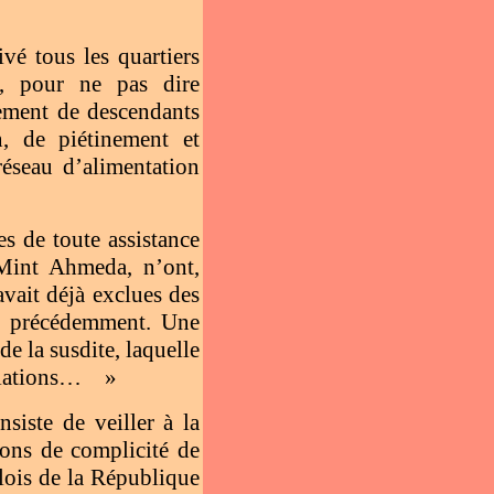
é tous les quartiers
e, pour ne pas dire
ement de descendants
n, de piétinement et
réseau d’alimentation
s de toute assistance
Mint Ahmeda, n’ont,
avait déjà exclues des
re précédemment. Une
de la susdite, laquelle
pulations…
»
siste de veiller à la
isons de complicité de
lois de la République