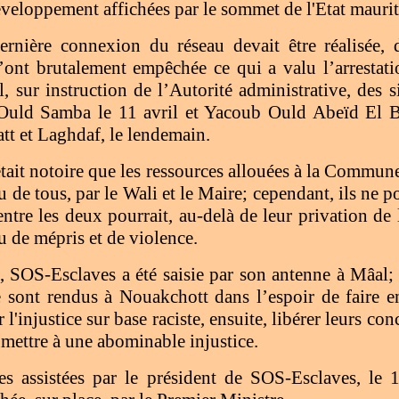
développement affichées par le sommet de l'Etat mauri
nière connexion du réseau devait être réalisée, de
l’ont brutalement empêchée ce qui a valu l’arrestati
 sur instruction de l’Autorité administrative, de
Ould Samba le 11 avril et Yacoub Ould Abeïd El 
tt et Laghdaf, le lendemain.
était notoire que les ressources allouées à la Commune
su de tous, par le Wali et le Maire; cependant, ils ne 
entre les deux pourrait, au-delà de leur privation de 
u de mépris et de violence.
n, SOS-Esclaves a été saisie par son antenne à Mâal;
e sont rendus à Nouakchott dans l’espoir de faire e
 l'injustice sur base raciste, ensuite, libérer leurs c
umettre à une abominable injustice.
s assistées par le président de SOS-Esclaves, le 