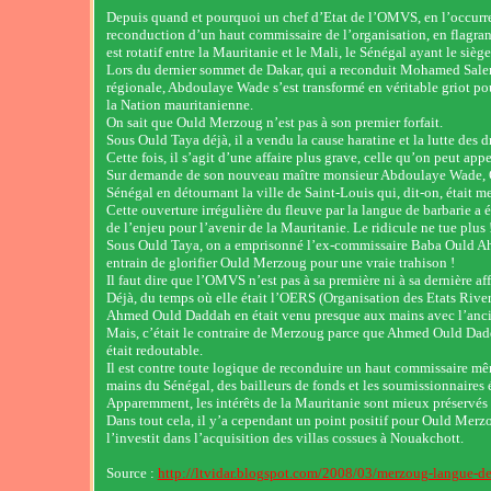
Depuis quand et pourquoi un chef d’Etat de l’OMVS, en l’occurre
reconduction d’un haut commissaire de l’organisation, en flagrant
est rotatif entre la Mauritanie et le Mali, le Sénégal ayant le sièg
Lors du dernier sommet de Dakar, qui a reconduit Mohamed Salem
régionale, Abdoulaye Wade s’est transformé en véritable griot po
la Nation mauritanienne.
On sait que Ould Merzoug n’est pas à son premier forfait.
Sous Ould Taya déjà, il a vendu la cause haratine et la lutte des 
Cette fois, il s’agit d’une affaire plus grave, celle qu’on peut appel
Sur demande de son nouveau maître monsieur Abdoulaye Wade, Oul
Sénégal en détournant la ville de Saint-Louis qui, dit-on, était 
Cette ouverture irrégulière du fleuve par la langue de barbarie a
de l’enjeu pour l’avenir de la Mauritanie. Le ridicule ne tue plus 
Sous Ould Taya, on a emprisonné l’ex-commissaire Baba Ould Ahm
entrain de glorifier Ould Merzoug pour une vraie trahison !
Il faut dire que l’OMVS n’est pas à sa première ni à sa dernière aff
Déjà, du temps où elle était l’OERS (Organisation des Etats Rivera
Ahmed Ould Daddah en était venu presque aux mains avec l’anci
Mais, c’était le contraire de Merzoug parce que Ahmed Ould Dadda
était redoutable.
Il est contre toute logique de reconduire un haut commissaire mêm
mains du Sénégal, des bailleurs de fonds et les soumissionnaires 
Apparemment, les intérêts de la Mauritanie sont mieux préservés
Dans tout cela, il y’a cependant un point positif pour Ould Merzoug
l’investit dans l’acquisition des villas cossues à Nouakchott.
Source :
http://ltvidar.blogspot.com/2008/03/merzoug-langue-de-