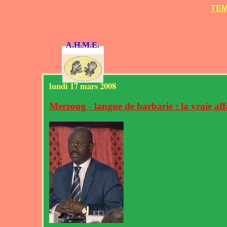
TEM
A.H.M.E.
lundi 17 mars 2008
Merzoug - langue de barbarie : la vraie affai