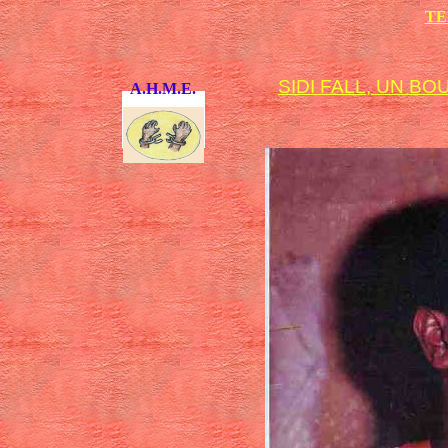
TE
SIDI FALL, UN BO
A.H.M.E.