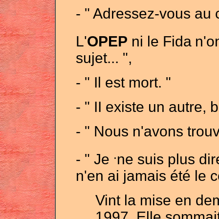
- " Adressez-vous au c
L'
OPEP
ni le Fida
n'o
sujet... ",
- " Il est mort. "
- " II existe un autre, 
- " Nous n'avons trouvé
.
- " Je
ne suis plus dir
n'en ai jamais été le 
Vint la mise en de
1997. Elle sommait