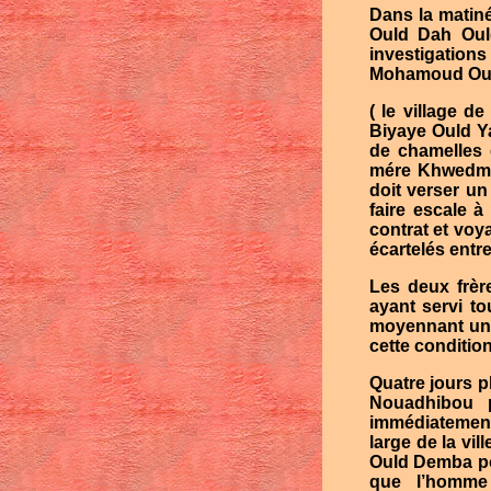
Dans la matin
Ould Dah Oul
investigations
Mohamoud Ould 
( le village d
Biyaye Ould Y
de chamelles 
mére Khwedmal
doit verser un 
faire escale à
contrat et voy
écartelés entre 
Les deux frèr
ayant servi t
moyennant un m
cette conditio
Quatre jours p
Nouadhibou 
immédiatement
large de la vi
Ould Demba pou
que l’homme 