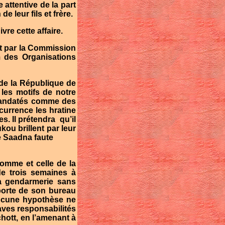
 attentive de la part
e leur fils et frère.
re cette affaire.
t par la Commission
m des Organisations
de la République de
les motifs de notre
t mandatés comme des
currence les hratine
s. Il prétendra
qu’il
ou brillent par leur
ue Saadna faute
homme et celle de la
e trois semaines à
la gendarmerie sans
 porte de son bureau
aucune hypothèse ne
aves responsabilités
hott, en l’amenant à