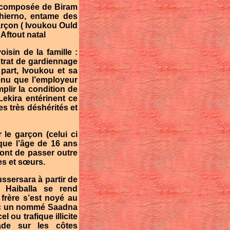
 composée de Biram
hierno, entame des
arçon ( Ivoukou Ould
Aftout natal
isin de la famille :
trat de gardiennage
part, Ivoukou et sa
enu que l’employeur
mplir la condition de
Lekira entérinent ce
es très déshérités et
 le garçon (celui ci
que l’âge de 16 ans
ront de passer outre
es et sœurs.
ssersara à partir de
 Haiballa se rend
frère s’est noyé au
avec un nommé Saadna
 ou trafique illicite
ade sur les côtes