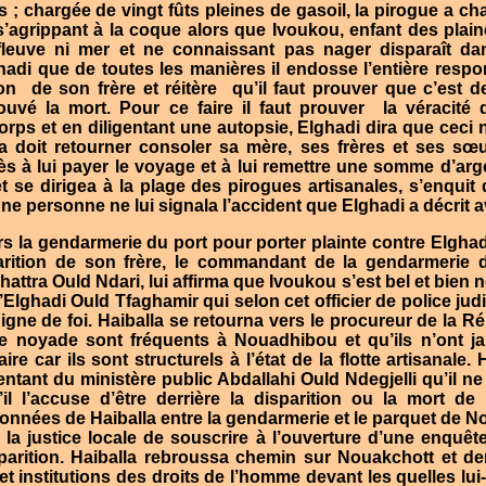
 ; chargée de vingt fûts pleines de gasoil, la pirogue a ch
’agrippant à la coque alors que Ivoukou, enfant des plai
fleuve ni mer et ne connaissant pas nager disparaît dan
hadi que de toutes les manières il endosse l’entière respo
ion
de son frère et réitère
qu’il faut prouver que c’est 
ouvé la mort. Pour ce faire il faut prouver
la véracité
orps et en diligentant une autopsie, Elghadi dira que ceci 
la doit retourner consoler sa mère, ses frères et ses sœ
ès à lui payer le voyage et à lui remettre une somme d’arge
t se dirigea à la plage des pirogues artisanales, s’enquit
e personne ne lui signala l’accident que Elghadi a décrit av
ers la gendarmerie du port pour porter plainte contre Elgha
parition de son frère, le commandant de la gendarmerie d
ttra Ould Ndari, lui affirma que Ivoukou s’est bel et bien n
d’Elghadi Ould Tfaghamir qui selon cet officier de police ju
igne de foi. Haiballa se retourna vers le procureur de la Ré
e noyade sont fréquents à Nouadhibou et qu’ils n’ont j
ire car ils sont structurels à l’état de la flotte artisanale.
entant du ministère public Abdallahi Ould Ndegjelli qu’il ne
’il l’accuse d’être derrière la disparition ou la mort de
onnées de Haiballa entre la gendarmerie et le parquet de No
la justice locale de souscrire à l’ouverture d’une enquête 
sparition. Haiballa rebroussa chemin sur Nouakchott et d
et institutions des droits de l’homme devant les quelles lu