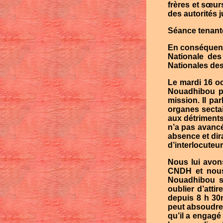
frères et sœur
des autorités j
Séance tenante
En conséquenc
Nationale des
Nationales de
Le mardi 16 o
Nouadhibou pa
mission. Il pa
organes sectai
aux détriments
n’a pas avancé
absence et dira
d’interlocuteu
Nous lui avons
CNDH et nous 
Nouadhibou sa
oublier d’atti
depuis 8 h 30
peut absoudre 
qu’il a engagé