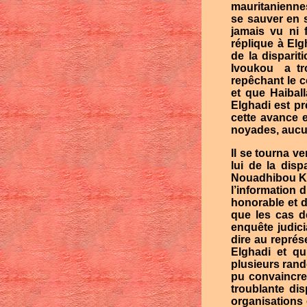
mauritaniennes
se sauver en s
jamais vu ni 
réplique à Elg
de la disparit
Ivoukou
a tr
repêchant le c
et que Haibal
Elghadi est pr
cette avance e
noyades, aucun
Il se tourna v
lui de la dis
Nouadhibou Kha
l’information 
honorable et d
que les cas d
enquête judicia
dire au représ
Elghadi et qu
plusieurs rand
pu convaincre 
troublante di
organisations 