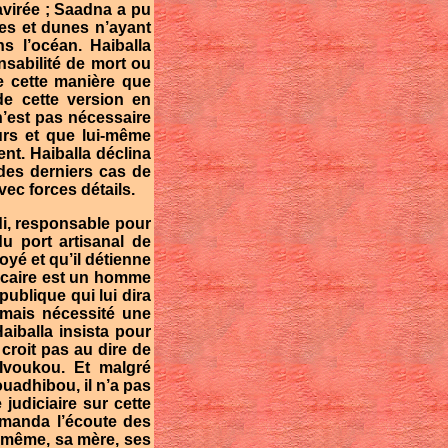
avirée ; Saadna a pu
nes et dunes n’ayant
s l’océan. Haiballa
nsabilité de mort ou
de cette manière que
 de cette version en
n’est pas nécessaire
urs et que lui-même
nt. Haiballa déclina
 des derniers cas de
ec forces détails.
di, responsable pour
u port artisanal de
oyé et qu’il détienne
dicaire est un homme
publique qui lui dira
amais nécessité une
 Haiballa insista pour
 croit pas au dire de
 Ivoukou. Et malgré
uadhibou, il n’a pas
judiciaire sur cette
emanda l’écoute des
i-même, sa mère, ses