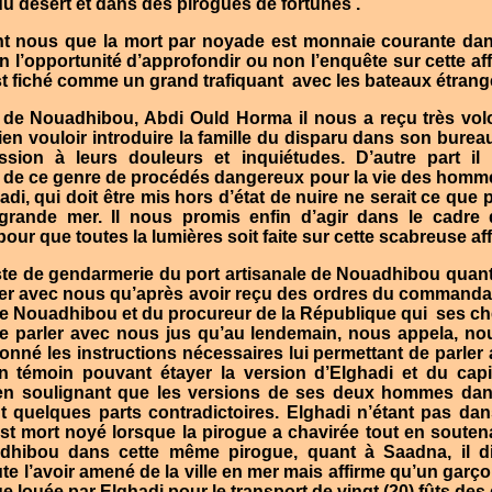
 du désert et dans des pirogues de fortunes .
ant nous que la mort par noyade est monnaie courante dan
n l’opportunité d’approfondir ou non l’enquête sur cette affa
t fiché comme un grand trafiquant
avec les bateaux étrang
 de Nouadhibou, Abdi Ould Horma il nous a reçu très vol
n vouloir introduire la famille du disparu dans son bureau o
ion à leurs douleurs et inquiétudes. D’autre part il
de ce genre de procédés dangereux pour la vie des hommes
di, qui doit être mis hors d’état de nuire ne serait ce que 
 grande mer. Il nous promis enfin d’agir dans le cadre
ur que toutes la lumières soit faite sur cette scabreuse aff
te de gendarmerie du port artisanale de Nouadhibou quant à
ter avec nous qu’après avoir reçu des ordres du command
e Nouadhibou et du procureur de la République qui
ses che
de parler avec nous jus qu’au lendemain, nous appela, no
donné les instructions nécessaires lui permettant de parler 
un témoin pouvant étayer la version d’Elghadi et du capi
en soulignant que les versions de ses deux hommes dan
t quelques parts contradictoires. Elghadi n’étant pas dan
st mort noyé lorsque la pirogue a chavirée tout en souten
dhibou dans cette même pirogue, quant à Saadna, il di
ute l’avoir amené de la ville en mer mais affirme qu’un garç
e louée par Elghadi pour le transport de vingt (20) fûts de