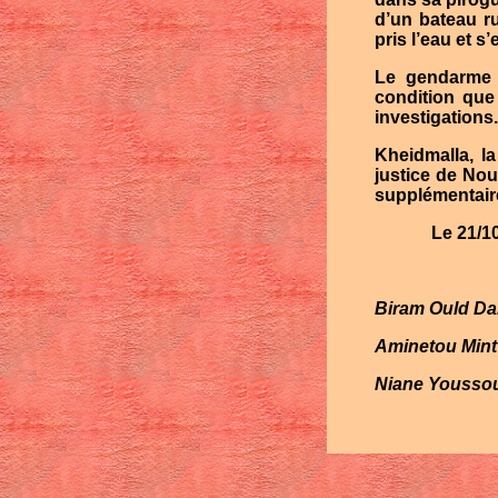
d’un bateau ru
pris l’eau et 
Le gendarme 
condition que 
investigations.
Kheidmalla, l
justice de No
supplémentaire
Le 21/1
Biram Ould Da
Aminetou Mint
Niane Youssou