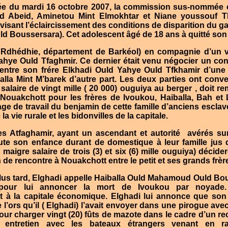
ée du mardi 16 octobre 2007, la commission sus-nommée
d Abeid, Aminetou Mint Elmokhtar et Niane youssouf T
 visant l’éclaircissement des conditions de disparition du g
Boussersara). Cet adolescent âgé de 18 ans à quitté son 
e Rdhédhie, département de Barkéol) en compagnie d’un vo
ahye Ould Tfaghmir. Ce dernier était venu négocier un con
entre son frére Elkhadi Ould Yahye Ould Tfkhamir d’une 
la Mint M’barek d’autre part. Les deux parties ont conv
salaire de vingt mille ( 20 000) ouguiya au berger , doit re
 Nouakchott pour les frères de Ivoukou, Haiballa, Bah et 
age de travail du benjamin de cette famille d’anciens esclav
la vie rurale et les bidonvilles de la capitale.
es Atfaghamir, ayant un ascendant et autorité
avérés sur
oute son enfance durant de domestique à leur famille jus 
aigre salaire de trois (3) et six (6) mille ouguiya) décide
n de rencontre à Nouakchott entre le petit et ses grands frèr
lus tard, Elghadi appelle Haiballa Ould Mahamoud Ould Bou
pour lui annoncer la mort de Ivoukou par noyade.
 à la capitale économique. Elghadi lui annonce que son 
lle l’ors qu’il ( Elghadi) l’avait envoyer dans une pirogue 
r charger vingt (20) fûts de mazote dans le cadre d’un recel
entretien avec les bateaux étrangers venant en r