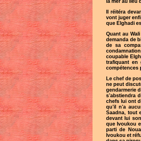
la mer au lieu
Il réitéra dev
vont juger enfi
que Elghadi es
Quant au Wali
demanda de bie
de sa compass
condamnation 
coupable Elgha
trafiquant en
compétences po
Le chef de pos
ne peut discu
gendarmerie d
s’abstiendra 
chefs lui ont 
qu’il n’a auc
Saadna, tout 
devant lui son
que Ivoukou e
parti de Noua
Ivoukou et réf
dans sa pirogu