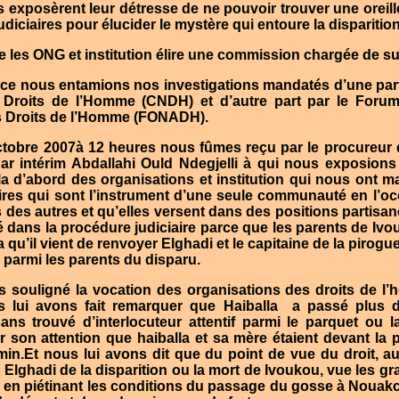
s exposèrent leur détresse de ne pouvoir trouver une oreille
udiciaires pour élucider le mystère qui entoure la disparition d
 les ONG et institution élire une commission chargée de suiv
e nous entamions nos investigations mandatés d’une par
 Droits de l’Homme (CNDH) et d’autre part par le Foru
s Droits de l’Homme (FONADH).
ctobre 2007à 12 heures nous fûmes reçu par le procureur 
r intérim Abdallahi Ould Ndegjelli à qui nous exposions 
rla d’abord des organisations et institution qui nous on
res qui sont l’instrument d’une seule communauté en l’oc
 des autres et qu’elles versent dans des positions partisane
 dans la procédure judiciaire parce que les parents de Ivouk
 qu’il vient de renvoyer Elghadi et le capitaine de la pirog
r parmi les parents du disparu.
 souligné la vocation des organisations des droits de l’
lui avons fait remarquer que Haiballa
a passé plus d
ns trouvé d’interlocuteur attentif parmi le parquet ou 
rer son attention que haiballa et sa mère étaient devant la
min.Et nous lui avons dit que du point de vue du droit, 
Elghadi de la disparition ou la mort de Ivoukou, vue les gr
en piétinant les conditions du passage du gosse à Nouakc