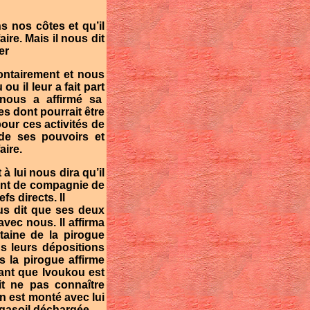
s nos côtes et qu’il
ire. Mais il nous dit
er
ontairement et nous
u il leur a fait part
 nous a affirmé sa
 dont pourrait être
pour ces activités de
 de ses pouvoirs et
aire.
 lui nous dira qu’il
ant de compagnie de
fs directs. Il
us dit que ses deux
avec nous. Il affirma
taine de la pirogue
s leurs dépositions
s la pirogue affirme
ant que Ivoukou est
t ne pas connaître
on est monté avec lui
s gasoil déchargée