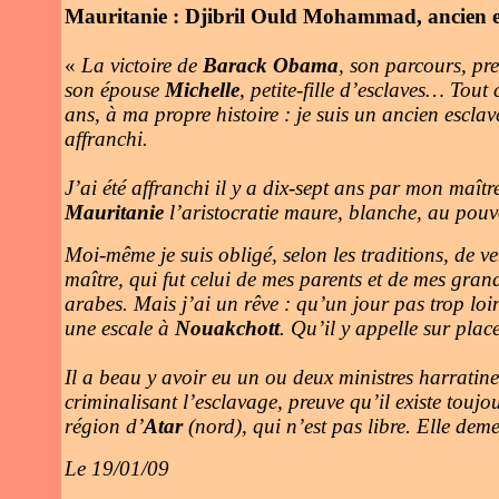
Mauritanie : Djibril Ould Mohammad, ancien e
«
La victoire de
Barack Obama
, son parcours, pr
son épouse
Michelle
, petite-fille d’esclaves… Tout
ans, à ma propre histoire : je suis un ancien escl
affranchi.
J’ai été affranchi il y a dix-sept ans par mon maît
Mauritanie
l’aristocratie maure, blanche, au pouvo
Moi-même je suis obligé, selon les traditions, de 
maître, qui fut celui de mes parents et de mes gran
arabes. Mais j’ai un rêve : qu’un jour pas trop loi
une escale à
Nouakchott
. Qu’il y appelle sur plac
Il a beau y avoir eu un ou deux ministres harratine
criminalisant l’esclavage, preuve qu’il existe toujou
région d’
Atar
(nord), qui n’est pas libre. Elle dem
Le 19/01/09