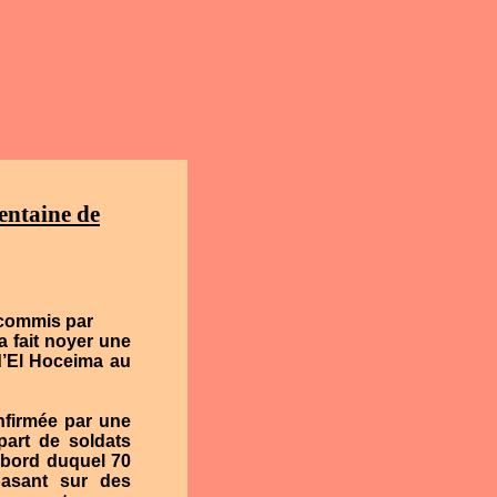
entaine de
é commis par
a fait noyer une
d’El Hoceima au
onfirmée par une
part de soldats
 bord duquel 70
basant sur des