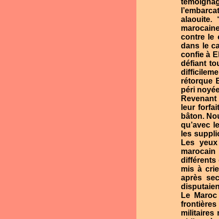
témoignage
l’embarcat
alaouite.
marocaine
contre le
dans le ca
confie à 
défiant t
difficilem
rétorque E
péri noyée
Revenant à
leur forf
bâton. No
qu’avec le
les suppl
Les yeux 
marocain 
différents
mis à cri
après sec
disputaien
Le Maroc 
frontière
militaires