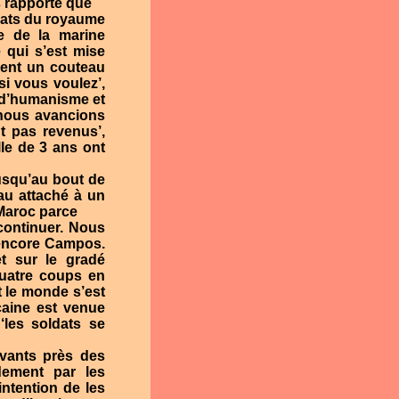
s rapporte que
ldats du royaume
re de la marine
 qui s’est mise
ment un couteau
si vous voulez’,
 d’humanisme et
t nous avancions
nt pas revenus’,
lle de 3 ans ont
jusqu’au bout de
au attaché à un
Maroc parce
 continuer. Nous
 encore Campos.
t sur le gradé
quatre coups en
t le monde s’est
ocaine est venue
‘les soldats se
ivants près des
idement par les
intention de les