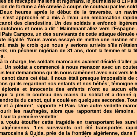
s de rescapés maliens et nigérians, le journaliste d’El Pai
ion de fortune a été crevée à coups de couteau par les so
 ‘Deux heures après le début de la traversée, un navi
 s’est approché et a mis à l’eau une embarcation rapide
 canot des clandestins. Un des soldats a enfoncé légère
outchouc et nous a dit : Maintenant allez vers l’Espagne 
El Pais Campos, un des survivants de cette attaque dénuée
oute légalité. ‘Nous avons essayé de mettre une rustine e
ent, mais je crois que nous y serions arrivés s’ils n’étaie
rik, un pêcheur nigérian de 31 ans, dont la femme et la fi
s.
 la charge, les soldats marocains avaient décidé d’aller 
ait. ‘Un soldat a commencé à nous menacer avec un coute
us leur demandions qu’ils nous ramènent avec eux vers le 
 canot dans cet état, il nous était presque impossible de
ions qu’ils regardent nos enfants et nos bébés’, témoigne
éplorés et innocents des enfants n’ont eu aucun effe
qui ‘a pris le couteau des mains du soldat et a donné 
 endroits du canot, qui a coulé en quelques secondes. Tou
er et à pleurer’, rapporte El Pais. Une autre vedette mar
ourir les naufragés, alors que rapportent des témoins, 
t sur la première vedette’.
a voulu étouffer cette tragédie en transportant les surv
s algériennes. ‘Les survivants ont été transportés rap
 marocains à Oujda, près de la frontière algérienne, dans l’