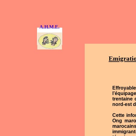
A.H.M.E.
Emigratio
Effroyable
l’équipage
trentaine
nord-est 
Cette inf
Ong maroc
marocains
immigrant