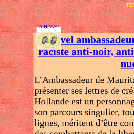
TE
A.H.M.E.
Nouvel ambassadeur
raciste anti-noir, ant
nu
L’Ambassadeur de Mauritan
présenter ses lettres de c
Hollande est un personnage
son parcours singulier, to
lignes, méritent d’être con
des combattants de la libe