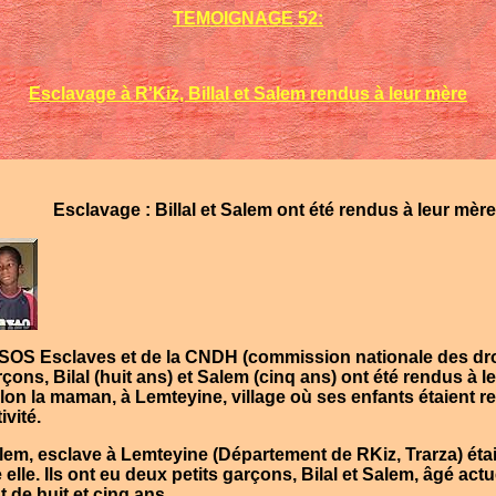
TEMOIGNAGE 52:
Esclavage à R'Kiz, Billal et Salem rendus à leur mère
Esclavage : Billal et Salem ont été rendus à leur mère
SOS Esclaves
et de la
CNDH
(commission nationale des dr
arçons,
Bilal
(huit ans) et
Salem
(cinq ans) ont été rendus à l
elon la maman, à
Lemteyine
, village où ses enfants étaient r
vité.
alem
, esclave à
Lemteyine
(Département de
RKiz
,
Trarza
) éta
elle. Ils ont eu deux petits garçons,
Bilal
et
Salem
, âgé act
 de huit et cinq ans.