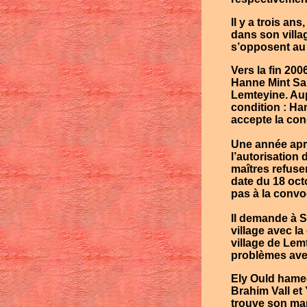
Il y a trois ans
dans son villa
s’opposent au 
Vers la fin 200
Hanne Mint S
Lemteyine
. Au
condition :
Ha
accepte la con
Une année aprè
l’autorisation 
maîtres refuse
date du 18 oc
pas à la convo
Il demande à
S
village avec l
village de Le
problèmes ave
Ely Ould hamed
Brahim Vall
et 
trouve son mar