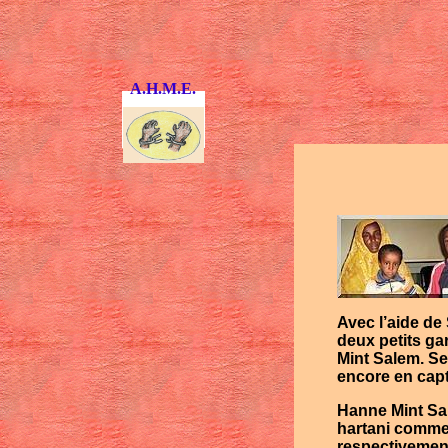
A.H.M.E.
Avec l’aide de
deux petits g
Mint Salem
. S
encore en capti
Hanne Mint S
hartani comme 
respectivement