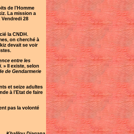
oits de l’Homme
kiz
. La mission a
. Vendredi 28
cié la
CNDH
.
imes, on cherché à
kiz
devait se voir
istes.
nce entre les
i
. » Il existe, selon
ade de Gendarmerie
nts et seize adultes
e à l’Etat de faire
.
nt pas la volonté
Khalilou Diagana