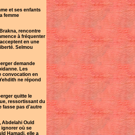
mme et ses enfants
la femme
Brakna
, rencontre
mmence à fréquenter
 acceptent en une
liberté.
Selmo
u
e berger demande
bidanne
. Les
e convocation en
Yehdith
ne répond
erger quitte le
que, ressortissant du
e fasse pas d’autre
i, Abdelahi Ould
it ignorer où se
uld Hamadi
, elle a