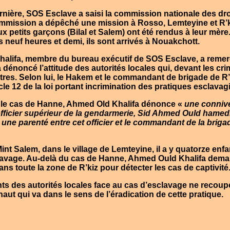
rnière,
SOS Esclave
a saisi la
commission nationale des dr
mmission a dépêché une mission à
Rosso, Lemteyine
et
R’
x petits garçons (Bilal et
Salem
) ont été rendus à leur mère
 neuf heures et demi, ils sont arrivés à
Nouakchott
.
alifa,
membre du bureau exécutif de
SOS Esclave
, a remer
a dénoncé l’attitude des autorités locales qui, devant les cr
itres. Selon lui, le Hakem et le commandant de brigade de
R’
icle 12 de la loi portant incrimination des pratiques esclavag
le cas de
Hanne, Ahmed Old Khalifa
dénonce «
une connive
officier supérieur de la gendarmerie,
Sid Ahmed Ould hamed
«
une parenté entre cet officier et le commandant de la brig
int Salem
, dans le village de Lemteyine, il a y quatorze enfa
clavage. Au-delà du cas de
Hanne, Ahmed Ould Khalifa
demand
ns toute la zone de R’kiz pour détecter les cas de captivité
s des autorités locales face au cas d’esclavage ne recoupe
haut qui va dans le sens de l’éradication de cette pratique.