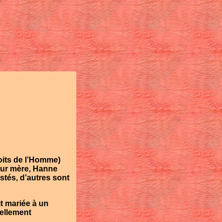
oits de l’Homme)
eur mère,
Hanne
estés, d’autres sont
it mariée à un
uellement