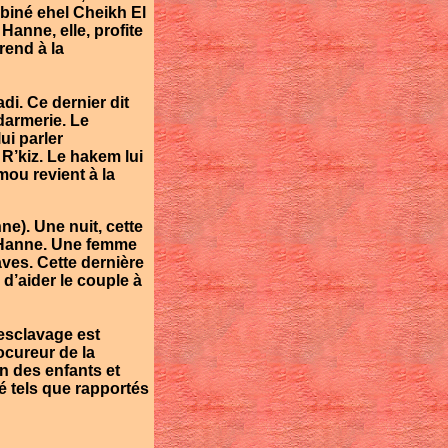
biné ehel Cheikh El
.
Hanne
, elle, profite
rend à la
adi. Ce dernier dit
darmerie. Le
ui parler
R’kiz
. Le hakem lui
mou revient à la
ne). Une nuit, cette
Hanne
. Une femme
aves
. Cette dernière
d’aider le couple à
’esclavage est
cureur de la
n des enfants et
té tels que rapportés