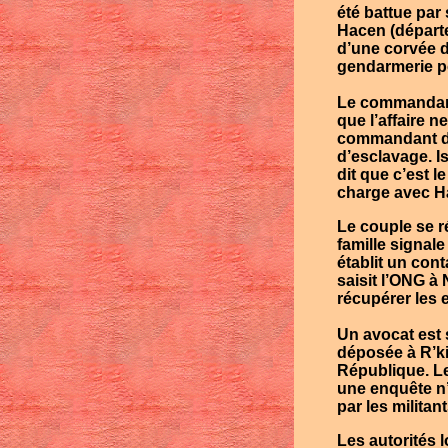
été battue par
Hacen
(départ
d’une corvée d
gendarmerie p
Le commandan
que l’affaire n
commandant de 
d’esclavage.
I
dit que c’est l
charge avec
H
Le couple se ré
famille signal
établit un con
saisit l’ONG à
N
récupérer les 
Un avocat est 
déposée à
R’k
République. Le
une enquête n’e
par les militan
Les autorités l