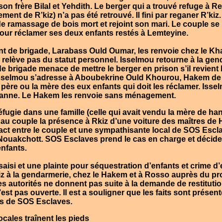
 son frère
Bilal
et
Yehdith
. Le berger qui a trouvé refuge à
Re
ement de
R’kiz
) n’a pas été retrouvé. Il fini par reganer
R’kiz
e ramassage de bois mort et rejoint son mari. Le couple se 
our réclamer ses deux enfants restés à
Lemteyine
.
t de brigade,
Larabass Ould Oumar
, les renvoie chez le Kh
e relève pas du statut personnel.
Isselmou
retourne à la gen
brigade menace de mettre le berger en prison s’il revient l
sselmou
s’adresse à
Aboubekrine Ould Khourou,
Hakem de
e père ou la mère des eux enfants qui doit les réclamer. Issel
anne
. Le Hakem les renvoie sans ménagement.
fugie dans une famille (celle qui avait vendu la mère de han
e au couple la présence à
Rkiz
d’une voiture des maîtres de
tact entre le couple et une sympathisante local de
SOS Escl
ouakchott
.
SOS Esclaves
prend le cas en charge et décide 
enfants.
saisi et une plainte pour séquestration d’enfants et crime d
iz
à la gendarmerie, chez le Hakem et à
Rosso
auprès du pro
s autorités ne donnent pas suite à la demande de restitutio
st pas ouverte. Il est a souligner que les faits sont présen
ts de
SOS Esclaves
.
ocales traînent les pieds