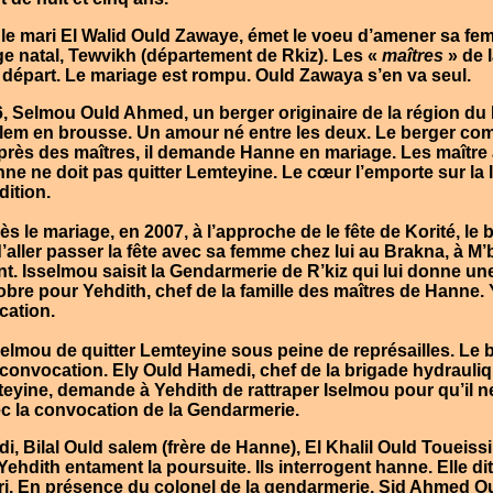
, le mari
El Walid Ould Zawaye
, émet le voeu d’amener sa fe
ge natal,
Tewvikh
(département de
Rkiz
). Les «
maîtres
» de 
départ. Le mariage est rompu.
Ould Zawaya
s’en va seul.
6,
Selmou Ould Ahmed
, un berger originaire de la région du
alem
en brousse. Un amour né entre les deux. Le berger co
près des maîtres, il demande
Hanne
en mariage. Les maître
nne
ne doit pas quitter
Lemteyine
. Le cœur l’emporte sur la 
dition.
s le mariage, en 2007, à l’approche de le fête de Korité, l
d’aller passer la fête avec sa femme chez lui au
Brakna
, à
M’
nt.
Isselmou
saisit la Gendarmerie de
R’kiz
qui lui donne un
tobre pour
Yehdith
, chef de la famille des maîtres de
Hanne. 
cation.
elmou
de quitter
Lemteyine
sous peine de représailles. Le b
a convocation.
Ely Ould Hamedi
, chef de la brigade hydrauli
mteyine, demande à
Yehdith
de rattraper
Iselmou
pour qu’il n
c la convocation de la Gendarmerie.
i, Bilal Ould salem
(frère de
Hanne
),
El Khalil Ould Toueiss
Yehdith entament la poursuite. Ils interrogent
hanne
. Elle d
i. En présence du colonel de la gendarmerie,
Sid Ahmed O