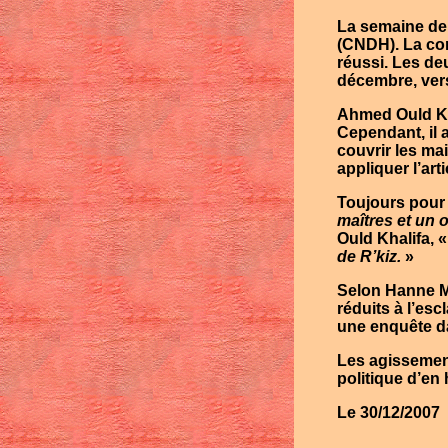
La semaine de
(CNDH). La co
réussi. Les deu
décembre, vers
Ahmed Ould Kh
Cependant, il 
couvrir les ma
appliquer l’art
Toujours pour 
maîtres et un 
Ould Khalifa
, 
de
R’kiz
.
»
Selon
Hanne M
réduits à l’es
une enquête da
Les agissement
politique d’en 
Le 30/12/2007