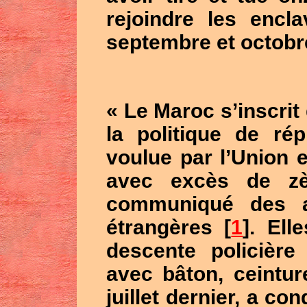
rejoindre les encl
septembre et octobr
« Le Maroc s’inscrit
la politique de ré
voulue par l’Union 
avec excès de zè
communiqué des a
étrangères [
1
]. Ell
descente policièr
avec bâton, ceintur
juillet dernier, a co