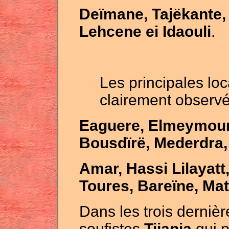
Deïmane, Tajëkante, 
Lehcene ei Idaouli
.
Les principales loc
clairement observé
Eaguere, Elmeymoun
Bousdïrë, Mederdra, 
Amar, Hassi Lilayatt,
Toures, Bareïne, Ma
Dans les trois dernièr
soufistes
Tijania
qui p