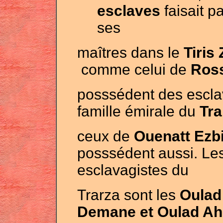
esclaves
faisait p
ses
maîtres dans le
Tiris
comme celui de
Ros
posssédent des esclav
famille émirale du
Tra
ceux de
Ouenatt Ezbi
posssédent aussi. Les
esclavagistes du
Trarza sont les
Oulad 
Demane et Oulad A