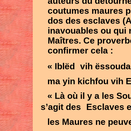
auteurs du détourn
coutumes maures pe
dos des esclaves (Ab
inavouables ou qui n
Maîtres. Ce proverb
confirmer cela :
« Iblëd
vih ëssouda
ma yin kichfou vih E
« Là où il y a les So
s’agit des
Esclaves e
les Maures ne peuve