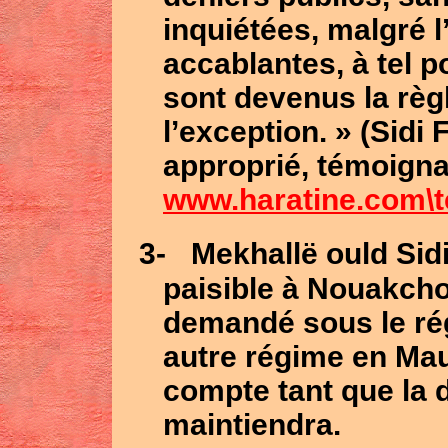
inquiétées, malgré 
accablantes, à tel 
sont devenus la règl
l’exception. » (Sidi
approprié, témoign
www.haratine.com\
3-
Mekhallë ould Sidi
paisible à Nouakcho
demandé sous le ré
autre régime en Mau
compte tant que la
maintiendra.