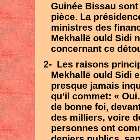
Guinée Bissau sont
pièce. La présidence
ministres des finan
Mekhallë ould Sidi n
concernant ce déto
2-
Les raisons princi
Mekhallë ould Sidi 
presque jamais inqu
qu’il commet: « Ou
de bonne foi, devant
des milliers, voire 
personnes ont com
deniers publics, san