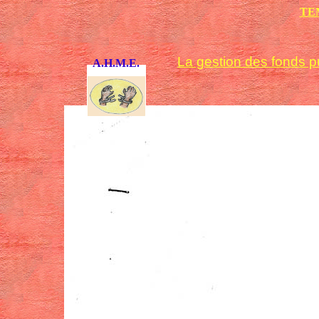
TE
La gestion des fonds pu
A.H.M.E.