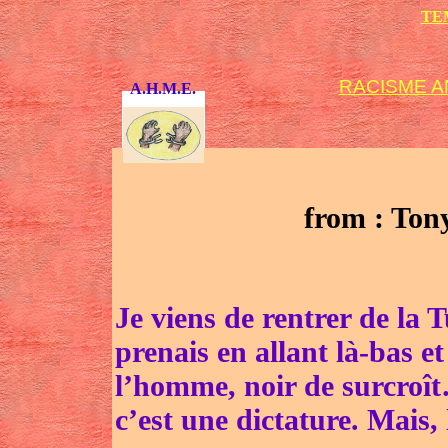
TE
RACISME AN
A.H.M.E.
from : T
Je viens de rentrer de la T
prenais en allant là-bas e
l’homme, noir de surcroî
c’est une dictature. Mais, l