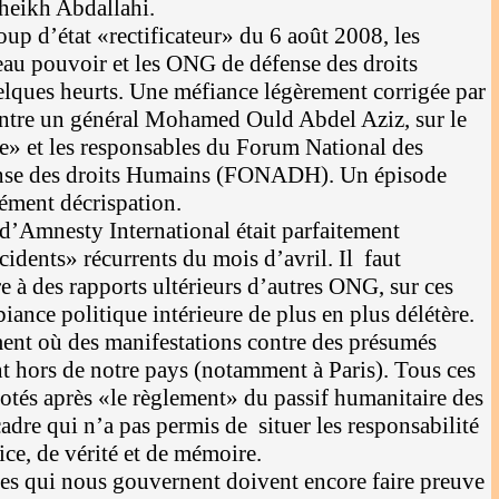
eikh Abdallahi.
up d’état «rectificateur» du 6 août 2008, les
veau pouvoir et les ONG de défense des droits
lques heurts. Une méfiance légèrement corrigée par
entre un général Mohamed Ould Abdel Aziz, sur le
ge» et les responsables du Forum National des
ense des droits Humains (FONADH). Un épisode
lément décrispation.
 d’Amnesty International était parfaitement
ncidents» récurrents du mois d’avril. Il faut
e à des rapports ultérieurs d’autres ONG, sur ces
ance politique intérieure de plus en plus délétère.
ent où des manifestations contre des présumés
nt hors de notre pays (notamment à Paris). Tous ces
tés après «le règlement» du passif humanitaire des
dre qui n’a pas permis de situer les responsabilité
tice, de vérité et de mémoire.
nces qui nous gouvernent doivent encore faire preuve