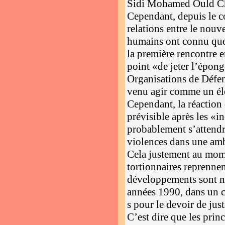
Sidi Mohamed Ould Ch
Cependant, depuis le co
relations entre le nou
humains ont connu que
la première rencontre 
point «de jeter l’épon
Organisations de Déf
venu agir comme un é
Cependant, la réaction
prévisible après les «i
probablement s’attendr
violences dans une ambi
Cela justement au mom
tortionnaires reprenne
développements sont no
années 1990, dans un ca
s pour le devoir de jus
C’est dire que les pri