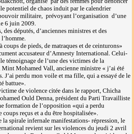
ouakchott, organisé par des femmes pour dénoncer
 le potentiel de chaos induit par le calendrier
 pouvoir militaire, prévoyant l’organisation d’une
le 6 juin 2009.
, des députés, d’anciennes ministres et des
de l’homme.
 coups de pieds, de matraques et de ceinturons»
ocument accusateur d’Amnesty International. Celui-
le témoignage de l’une des victimes de la
Mint Mohamed Vall, ancienne ministre « j’ai été
s. J’ai perdu mon voile et ma fille, qui a essayé de le
été battue».
ictime de violence citée dans le rapport, Chicha
ohamed Ould Denna, président du Parti Travailliste
e formation de l’opposition «qui a perdu
 coups reçus et a du être hospitalisée».
 la spirale infernale manifestations- répression, le
national revient sur les violences du jeudi 2 avril