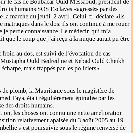
sur le cas de Boubacar Ould Messaoud, président de
droits humains SOS Esclaves «agressé» par des
de la marche du jeudi 2 avril. Celui-ci déclare «ils
e matraques dans le dos. Ils ont continué à me rouer
e je perde connaissance. Le médecin qui m’a
it que le coup que j’ai reçu à la nuque aurait pu être
 froid au dos, est suivi de l’évocation de cas
s Mustapha Ould Bedredine et Kebad Ould Cheikh
r écharpe, mais frappés par les policiers».
n
s de plomb, la Mauritanie sous le magistère de
d Taya, était régulièrement épinglée par les
se des droits humains.
ction, les choses ont connu une nette amélioration
ansition relativement apaisée du 3 août 2005 au 19
bellie s’est poursuivie sous le régime renversé de