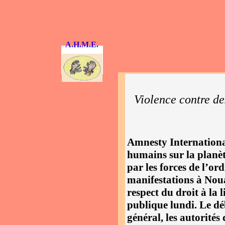
A.H.M.E.
Violence contre d
Amnesty International
humains sur la planèt
par les forces de l’or
manifestations à Noua
respect du droit à la
publique lundi. Le d
général, les autorités