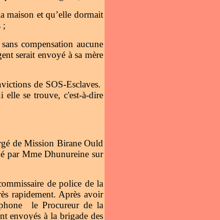
e la maison et qu’elle dormait
 ;
t sans compensation aucune
gent serait envoyé à sa mère
onvictions de SOS-Esclaves.
lle se trouve, c'est-à-dire
argé de Mission Birane Ould
qué par Mme Dhunureine sur
commissaire de police de la
très rapidement. Après avoir
léphone le Procureur de la
nt envoyés à la brigade des