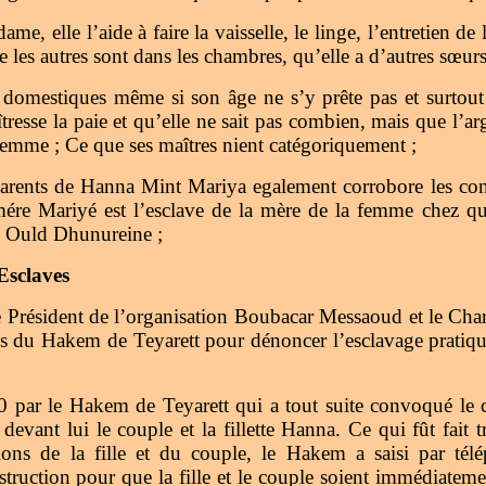
dame, elle l’aide à faire la vaisselle, le linge, l’entretien d
 les autres sont dans les chambres, qu’elle a d’autres sœurs
x domestiques même si son âge ne s’y prête pas et surtou
tresse la paie et qu’elle ne sait pas combien, mais que l’ar
 femme ; Ce que ses maîtres nient catégoriquement ;
s parents de Hanna Mint Mariya egalement corrobore les c
ére Mariyé est l’esclave de la mère de la femme chez qui e
Ould Dhunureine ;
Esclaves
e Président de l’organisation Boubacar Messaoud et le Ch
ès du Hakem de Teyarett pour dénoncer l’esclavage prati
0 par le Hakem de Teyarett qui a tout suite convoqué le 
evant lui le couple et la fillette Hanna. Ce qui fût fait 
ions de la fille et du couple, le Hakem a saisi par té
truction pour que la fille et le couple soient immédiateme