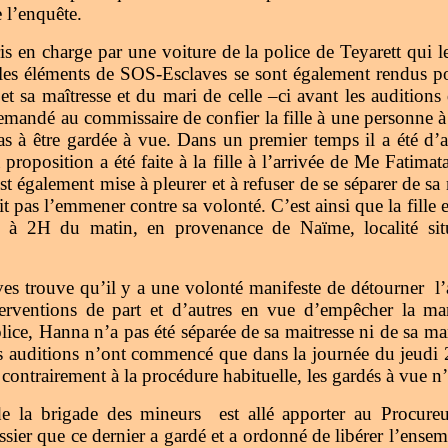
 l’enquête.
ris en charge par une voiture de la police de Teyarett qui 
 les éléments de SOS-Esclaves se sont également rendus po
e et sa maîtresse et du mari de celle –ci avant les auditio
mandé au commissaire de confier la fille à une personne à
pas à être gardée à vue. Dans un premier temps il a été d
roposition a été faite à la fille à l’arrivée de Me Fatimat
’est également mise à pleurer et à refuser de se séparer de 
as l’emmener contre sa volonté. C’est ainsi que la fille es
re à 2H du matin, en provenance de Naïme, localité s
s trouve qu’il y a une volonté manifeste de détourner l’af
terventions de part et d’autres en vue d’empêcher la man
olice, Hanna n’a pas été séparée de sa maitresse ni de sa
s auditions n’ont commencé que dans la journée du jeudi 23
 contrairement à la procédure habituelle, les gardés à vue n’
de la brigade des mineurs est allé apporter au Procure
ier que ce dernier a gardé et a ordonné de libérer l’ensem