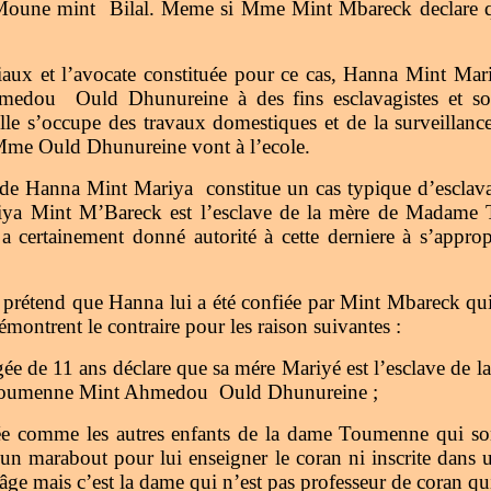
 Moune mint Bilal. Meme si Mme Mint Mbareck declare qu
iaux et l’avocate constituée pour ce cas, Hanna Mint Mariy
ou Ould Dhunureine à des fins esclavagistes et soumi
 elle s’occupe des travaux domestiques et de la surveillance
Mme Ould Dhunureine vont à l’ecole.
 de Hanna Mint Mariya constitue un cas typique d’esclava
riya Mint M’Bareck est l’esclave de la mère de Mada
 certainement donné autorité à cette derniere à s’appr
étend que Hanna lui a été confiée par Mint Mbareck qui e
montrent le contraire pour les raison suivantes :
âgée de 11 ans déclare que sa mére Mariyé est l’esclave de 
ire Toumenne Mint Ahmedou Ould Dhunureine ;
ée comme les autres enfants de la dame Toumenne qui sont
 un marabout pour lui enseigner le coran ni inscrite dan
 âge mais c’est la dame qui n’est pas professeur de coran qu