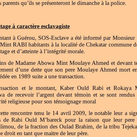
s parents qu’ils se présenteront le dimanche à la police.
tage à caractère esclavagiste
sentant à Guérou, SOS-Esclave a été informé par Monsieu
Mint RABI habitants à la localité de Chekatar commune d
tage et d’atteinte à l’intégrité morale.
mains de Madame Abowa Mint Moulaye Ahmed et devant t
ment d’une dette que son pere Moulaye Ahmed mort en 
dée en 1989 suite a une transaction.
ransaction et le montant, Kaber Ould Rabi et Rokaya 
a de recevoir l’argent devant témoin et se sont rend
ité religieuse pour son témoignage moral
ette rencontre tenu le 14 avril 2009, le notable leur a s
s de Rabi Ould M’bareck pour la raison que leur pere ét
ou, de la fraction des Oulad Brahim, de la tribu Tejek
 droit en tant que maitre de leur père.