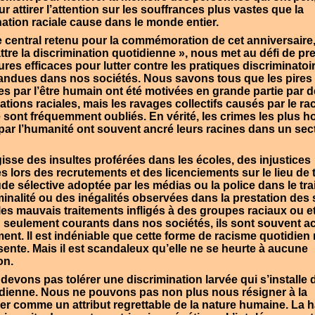
r attirer l’attention sur les souffrances plus vastes que la
nation raciale cause dans le monde entier.
 central retenu pour la commémoration de cet anniversaire,
tre la discrimination quotidienne », nous met au défi de pr
res efficaces pour lutter contre les pratiques discriminatoi
andues dans nos sociétés. Nous savons tous que les pires 
es par l’être humain ont été motivées en grande partie par 
ations raciales, mais les ravages collectifs causés par le r
e sont fréquemment oubliés. En vérité, les crimes les plus ho
ar l’humanité ont souvent ancré leurs racines dans un sec
gisse des insultes proférées dans les écoles, des injustices
 lors des recrutements et des licenciements sur le lieu de t
tude sélective adoptée par les médias ou la police dans le tr
iminalité ou des inégalités observées dans la prestation des
 les mauvais traitements infligés à des groupes raciaux ou 
 seulement courants dans nos sociétés, ils sont souvent a
ent. Il est indéniable que cette forme de racisme quotidien 
ente. Mais il est scandaleux qu’elle ne se heurte à aucune
on.
devons pas tolérer une discrimination larvée qui s’installe 
idienne. Nous ne pouvons pas non plus nous résigner à la
er comme un attribut regrettable de la nature humaine. La 