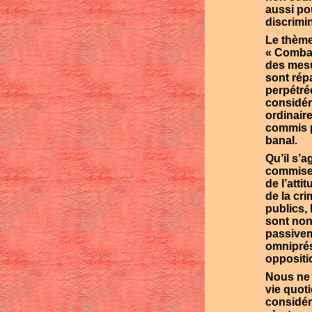
aussi pou
discrimi
Le thème
« Combat
des mesu
sont rép
perpétré
considér
ordinair
commis p
banal.
Qu’il s’a
commises
de l’atti
de la cr
publics,
sont non
passivem
omniprés
oppositi
Nous ne 
vie quot
considér