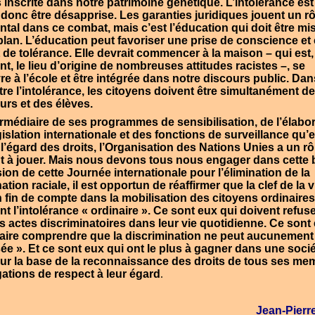
s inscrite dans notre patrimoine génétique. L’intolérance est
t donc être désapprise. Les garanties juridiques jouent un rô
tal dans ce combat, mais c’est l’éducation qui doit être mi
plan. L’éducation peut favoriser une prise de conscience et 
t de tolérance. Elle devrait commencer à la maison – qui est,
t, le lieu d’origine de nombreuses attitudes racistes –, se
re à l’école et être intégrée dans notre discours public. Dan
tre l’intolérance, les citoyens doivent être simultanément d
urs et des élèves.
termédiaire de ses programmes de sensibilisation, de l’élabo
islation internationale et des fonctions de surveillance qu’e
 l’égard des droits, l’Organisation des Nations Unies a un rô
t à jouer. Mais nous devons tous nous engager dans cette ba
ion de cette Journée internationale pour l’élimination de la
ation raciale, il est opportun de réaffirmer que la clef de la v
n fin de compte dans la mobilisation des citoyens ordinaires
t l’intolérance « ordinaire ». Ce sont eux qui doivent refus
es actes discriminatoires dans leur vie quotidienne. Ce sont
faire comprendre que la discrimination ne peut aucunement
sée ». Et ce sont eux qui ont le plus à gagner dans une socié
 sur la base de la reconnaissance des droits de tous ses me
gations de respect à leur égard
.
Jean-Pierr