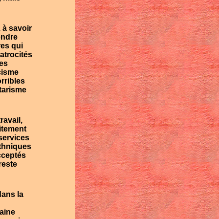
 à savoir
endre
res qui
atrocités
des
acisme
rribles
tarisme
ravail,
aitement
 services
ethniques
cceptés
reste
dans la
haine