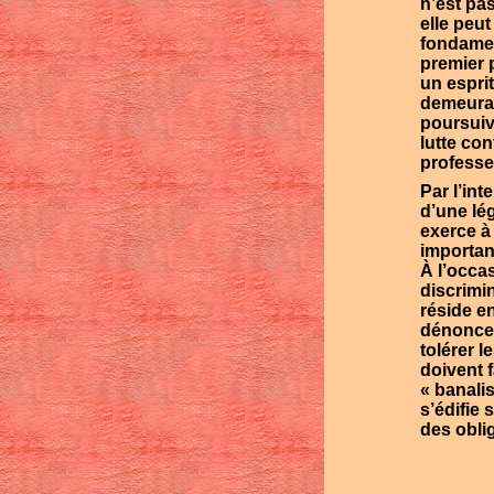
n’est pa
elle peu
fondamen
premier 
un espri
demeuran
poursuiv
lutte con
professe
Par l’in
d’une lég
exerce à
importan
À l’occas
discrimin
réside e
dénoncen
tolérer l
doivent 
« banali
s’édifie
des obli