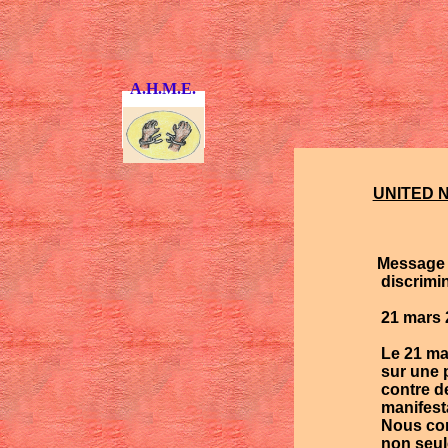
A.H.M.E.
UNITED 
Message à l’occa
discrimin
21 mars 2
Le 21 mar
sur une 
contre de
manifest
Nous com
non seul