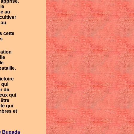
 apprise,
le
se au
cultiver
 au
s cette
es
ration
lle
le
taille.
ictoire
 qui
er de
 eux qui
 être
té qui
mbres et
e Bugada