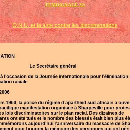
TEMOIGNAGE 32:
O.N.U. et la lutte contre les discriminations
NATION
Le Secrétaire général
sion de la Journée internationale
pour l’élimination 
ation raciale
006
s 1960, la police du régime d’apartheid sud-africain a ouver
pacifique manifestation organisée à Sharpeville pour protes
s lois discriminatoires sur le plan racial. Des dizaines de
ants ont été tués et le nombre des blessés était bien plus él
mémorons aujourd’hui l’anniversaire du massacre de Shar
ement pour honorer la mémoire des personnes qui ont péri