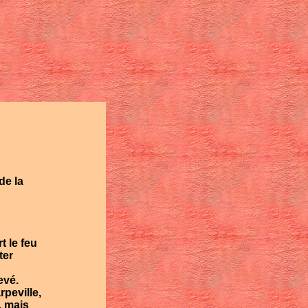
de la
t le feu
ter
evé.
peville,
, mais