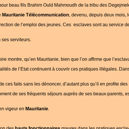
 pour beau fils Brahim Ould Mahmoudh de la tribu des Degejmele.
de
Mauritanie Télécommunication
, devenu, depuis deux mois, l
rection de l’emploi des jeunes. Ces esclaves sont au service de
 ses serviteurs.
oire montre, qu’en Mauritanie, bien que l’on affirme que l’esclava
ités de l’Etat continuent à couvrir ces pratiques illégales. Dans 
de ces faits sans les dénoncer, d’autant plus qu’il en profite des
ment de ses fréquents séjours auprès de ses beaux-parents, e
 en vigeur en
Mauritanie
.
tion des
hauts fonctionnaires
maures dans les pratiques esclava