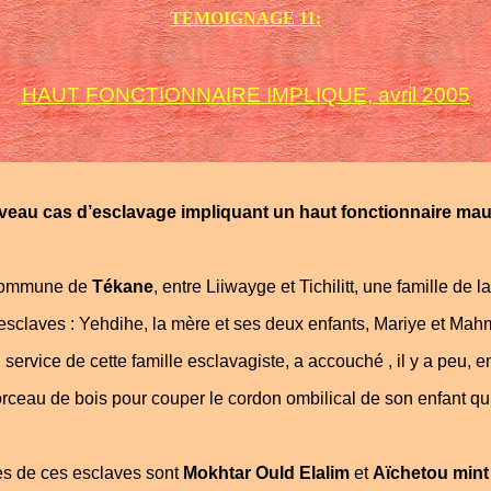
TEMOIGNAGE 11:
HAUT FONCTIONNAIRE IMPLIQUE, avril 2005
eau cas d’esclavage impliquant un haut fonctionnaire mau
commune de
Tékane
, entre Liiwayge et Tichilitt, une famille de l
 esclaves : Yehdihe, la mère et ses deux enfants, Mariye et Mah
service de cette famille esclavagiste, a accouché , il y a peu, e
rceau de bois pour couper le cordon ombilical de son enfant qui 
es de ces esclaves sont
Mokhtar Ould Elalim
et
Aïchetou min