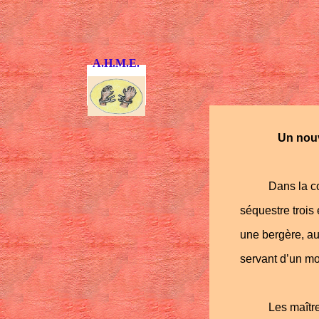
A.H.M.E.
Un nouv
Dans la 
séquestre trois
une bergère, au 
servant d’un mo
Les maîtr