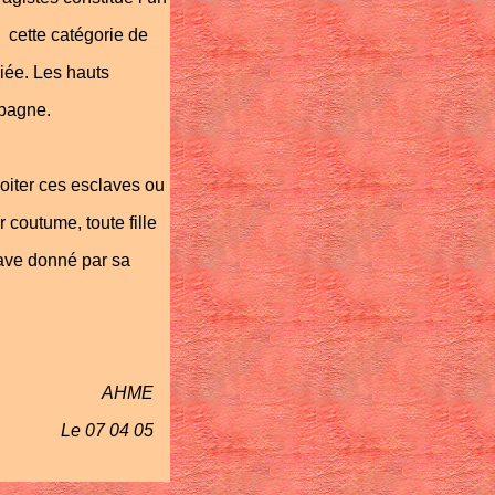
, cette catégorie de
giée. Les hauts
mpagne.
loiter ces esclaves ou
 coutume, toute fille
ave donné par sa
AHME
Le 07 04 05