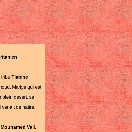
ritanien
a tribu
Tlabine
moud. Mariye qui est
n plein desert, se
venait de naître.
t Mouhamed Vall
.