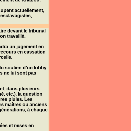
ccupent actuellement,
s esclavagistes,
aire devant le tribunal
on travaillé.
endra un jugement en
e recours en cassation
celle.
du soutien d’un lobby
s ne lui sont pas
ffet, dans plusieurs
né
, etc.), la question
res pluies. Les
rs maîtres ou anciens
 générations, à chaque
hées et mises en