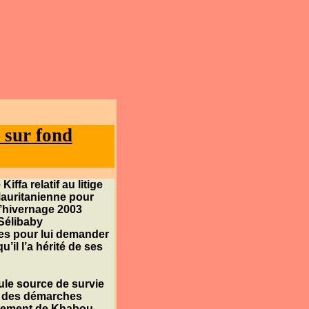
 sur fond
e
Kiffa
relatif au litige
auritanienne pour
 l’hivernage 2003
Sélibaby
es pour lui demander
’il l’a hérité de ses
ule source de survie
s des démarches
ssement de
Khabou
.