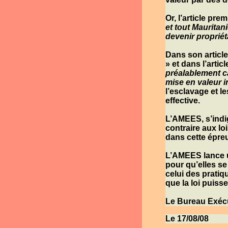
Or, l’article pre
et tout Mauritan
devenir propriét
Dans son article
» et dans l’articl
préalablement ca
mise en valeur in
l’esclavage et l
effective.
L’
AMEES
, s’ind
contraire aux loi
dans cette épreu
L’
AMEES
lance 
pour qu’elles se 
celui des pratiq
que la loi puiss
Le Bureau Exécu
Le 17/08/08