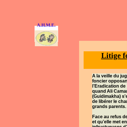
A.H.M.E.
Litige 
A la veille du j
foncier opposant
l’Eradication de
quand
Ali Cama
(Guidimakha) s'
de libérer le ch
grands parents.
Face au refus de
et qu’elle met e
infructueuses d’