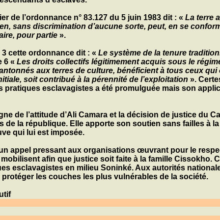
mier de l’ordonnance n° 83.127 du 5 juin 1983 dit : «
La terre a
ien, sans discrimination d’aucune sorte, peut, en se conforma
aire, pour partie
».
 3 cette ordonnance dit : «
Le système de la tenure traditionn
e 6 «
Les droits collectifs légitimement acquis sous le régime
ntonnés aux terres de culture, bénéficient à tous ceux qui on
itiale, soit contribué à la pérennité de l’exploitation
». Certe
es pratiques esclavagistes a été promulguée mais son applic
igne de l’attitude d
’Ali Camara
et la décision de justice du C
s de la république. Elle apporte son soutien sans failles à la
ve qui lui est imposée.
un appel pressant aux organisations œuvrant pour le respe
mobilisent afin que justice soit faite à la famille
Cissokho
. 
ues esclavagistes en milieu Soninké. Aux autorités nationales
e protéger les couches les plus vulnérables de la société.
tif