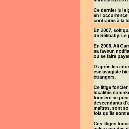
Ce dernier lui si
en l'occurrence l
contraires à la l
En 2007, soit qu
de
Sélibaby
. Le 
En 2008,
Ali Ca
sa faveur, notif
ou se faire paye
D’après les infor
esclavagiste bie
étrangers.
Ce litige foncier
localités sonin
foncière se pos
descendants d’e
maîtres, sont so
fois qu’ils sont
Ces litiges fonc
valeur par des 