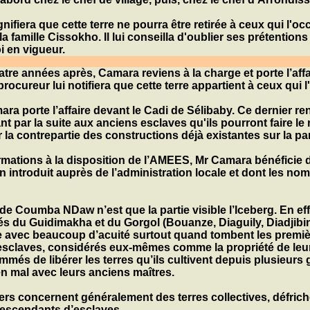
gnifiera que cette terre ne pourra être retirée à ceux qui l'o
a famille Cissokho. Il lui conseilla d'oublier ses prétention
oi en vigueur.
atre années après,
Camara
reviens à la charge et porte l’aff
procureur lui notifiera que cette terre appartient à ceux qui l'
mara
porte l’affaire devant le Cadi de
Sélibaby
. Ce dernier r
iant par la suite aux anciens esclaves qu'ils pourront faire l
r la contrepartie des constructions déjà existantes sur la par
mations à la disposition de l’
AMEES
, Mr
Camara
bénéficie 
n introduit auprès de l’administration locale et dont les nom
 de
Coumba NDaw
n’est que la partie visible l’Iceberg. En e
kés du
Guidimakha
et du
Gorgol
(
Bouanze, Diaguily, Diadjibi
e avec beaucoup d’acuité surtout quand tombent les premiè
sclaves, considérés eux-mêmes comme la propriété de leu
mmés de libérer les terres qu’ils cultivent depuis plusieurs
 en mal avec leurs anciens maîtres.
iers concernent généralement des terres collectives, défric
descendants d’esclaves.