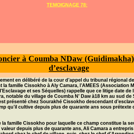
TEMOIGNAGE 78:
foncier à Coumba NDaw (Guidimakha)
d’esclavage
ugement en délibéré de la cour d’appel du tribunal régional d
 la famille
Cissokho
à
Aly Camara
, l’
AMEES
(Association M
 l’Esclavage et ses Séquelles) rappelle que ce litige date de
ra
, notable du village de
Coumba N' Daw
à18 km au sud de
est présenté chez
Sourakhé Cissokho
descendant d’esclav
amp qu’il cultive depuis plus de quarante ans sous prétexte qu
 la famille
Cissokho
pour laquelle ce champ constitue la se
n valeur depuis plus de quarante ans,
Ali Camara
a entrepri
abord chez le chef de village, puis, chez le chef d’Arrondi