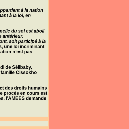
ppartient à la nation
nt à la loi, en
elle du sol est aboli
 antérieur,
t, soit participé à la
s, une loi incriminant
ation n’est pas
adi de
Sélibaby
,
 famille
Cissokho
ct des droits humains
Ce procès en cours est
, l’
AMEES
demande