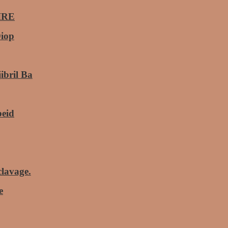
VIRE
iop
ibril Ba
beid
clavage.
e