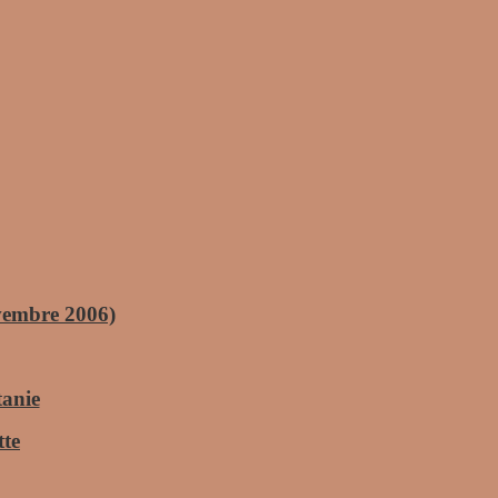
vembre 2006)
tanie
tte