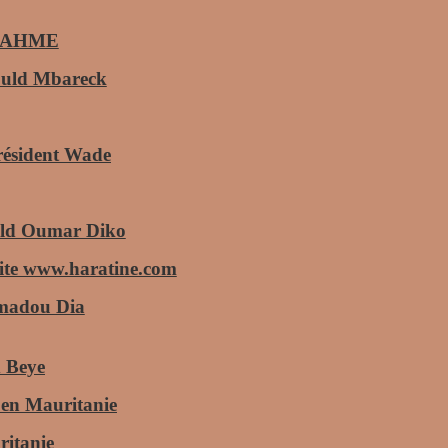
 et AHME
ould Mbareck
Président Wade
Ould Oumar Diko
site www.haratine.com
Mamadou Dia
d Beye
e en Mauritanie
ritanie