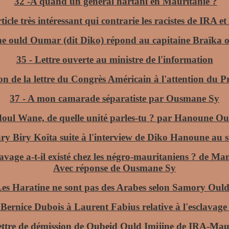
32 -
A quand un général hartani en Mauritanie ?
ticle très intéressant qui contrarie les racistes de IRA
e ould Oumar (dit Diko) répond au capitaine Braïka 
35 -
Lettre ouverte au ministre de l'information
on de la lettre du Congrès Américain à l'attention du 
37 -
A mon camarade séparatiste par Ousmane Sy
oul Wane, de quelle unité parles-tu ? par Hanoune 
y Biry Koïta suite à l'interview de Diko Hanoune au 
lavage a-t-il existé chez les négro-mauritaniens ? de 
Avec réponse de Ousmane Sy
es Haratine ne sont pas des Arabes selon Samory Oul
 Bernice Dubois à Laurent Fabius relative à l'esclavag
ttre de démission de Oubeid Ould Imijine de IRA-Mau