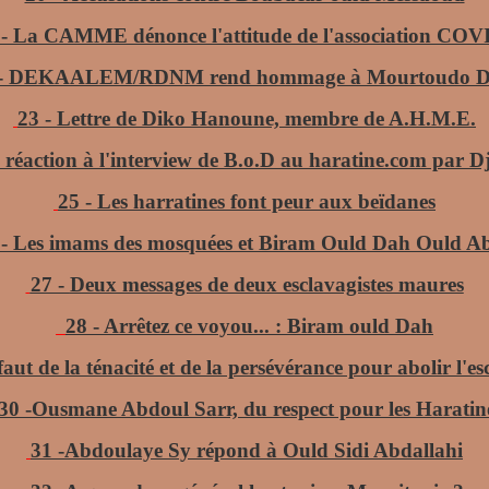
 -
La CAMME dénonce l'attitude de l'association CO
-
DEKAALEM/RDNM rend hommage à Mourtoudo D
23 -
Lettre de Diko Hanoune, membre de A.H.M.E.
 réaction à l'interview de B.o.D au haratine.com par Dj
25 -
L
es harratines font peur aux beïdanes
 -
Les imams des mosquées et Biram Ould Dah Ould A
27 -
Deux messages de deux esclavagistes maures
28 -
Arrêtez ce voyou... : Biram ould Dah
 faut de la ténacité et de la persévérance pour abolir l'es
30 -
Ousmane Abdoul Sarr, du respect pour les Haratin
31 -
Abdoulaye Sy répond à Ould Sidi Abdallah
i