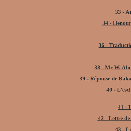
33 -
Ar
34 -
Henoun
36 -
Traducti
38 -
Mr W. Abd
39 -
Réponse de Bakar
40 -
L'esc
41 -
L
42 -
Lettre de
43 -
Le