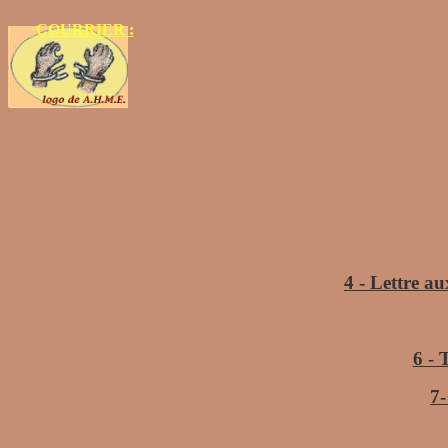
COURRIER :
4 - Lettre 
6 - 
7-