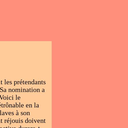
t les prétendants
. Sa nomination a
Voici le
étrônable en la
laves à son
t réjouis doivent