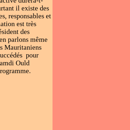
active durera-t-
tant il existe des
es, responsables et
tion est très
ésident des
N’en parlons même
les Mauritaniens
 succédés pour
 Hamdi Ould
 programme.