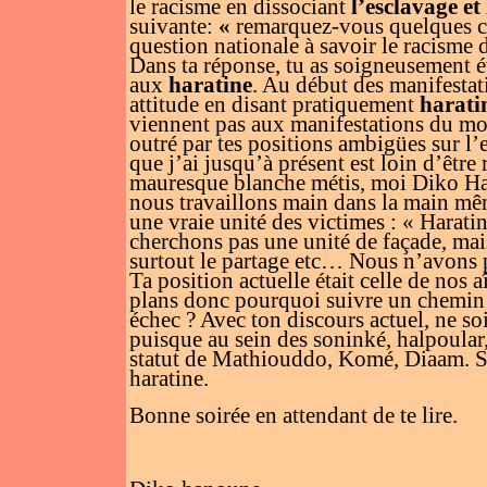
le racisme en dissociant
l’esclavage et
suivante:
«
remarquez-vous quelques ch
question nationale à savoir le racisme d
Dans ta réponse, tu as soigneusement évi
aux
haratine
. Au début des manifestat
attitude en disant pratiquement
harati
viennent pas aux manifestations du mo
outré par tes positions ambigües sur l
que j’ai jusqu’à présent est loin d’être
mauresque blanche métis, moi Diko Hano
nous travaillons main dans la main mêm
une vraie unité des victimes : « Harat
cherchons pas une unité de façade, mais c
surtout le partage etc… Nous n’avons pa
Ta position actuelle était celle de nos
plans donc pourquoi suivre un chemin 
échec ? Avec ton discours actuel, ne so
puisque au sein des soninké, halpoular,
statut de Mathiouddo, Komé, Diaam. Se s
haratine.
Bonne soirée en attendant de te lire.