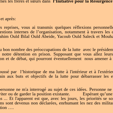
es les frères et sœurs dans
l’Initiative pour la Résurgen
 et après:
urs reprises, vous ai transmis quelques réflexions personne
uestions internes de l’organisation, notamment à travers les
him Ould Bilal Ould Abeide, Yacoub Ould Saleck et Mouh
ttu bon nombre des préoccupations de la lutte avec le prési
 notre détention en prison. Supposant que vous allez leurs
ion et de débat, qui pourront éventuellement nous amener à d
ussé par l’historique de ma lutte à l'intérieur et à l'extérie
in aux buts et objectifs de la lutte pour débarrasser les e
rsonne ne m'a interrogé au sujet de ces idées. Personne ne
éviter ou de garder la position existante. Espérant qu’une 
s ... Et l'apparent est que, avec les jours, les priorités se so
ns sont devenus non déclarées, enrhumant les nez des militan
ation ….