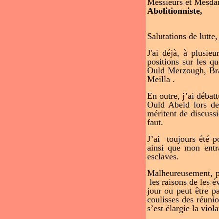
Messieurs et Mesdam
Abolitionniste,
Salutations de lutte,
J'ai déjà, à plusie
positions sur les q
Ould Merzough, Bra
Meilla .
En outre, j’ai déba
Ould Abeid lors de
méritent de discuss
faut.
J’ai toujours été po
ainsi que mon entra
esclaves.
Malheureusement, pe
les raisons de les 
jour ou peut être pa
coulisses des réunio
s’est élargie la viol