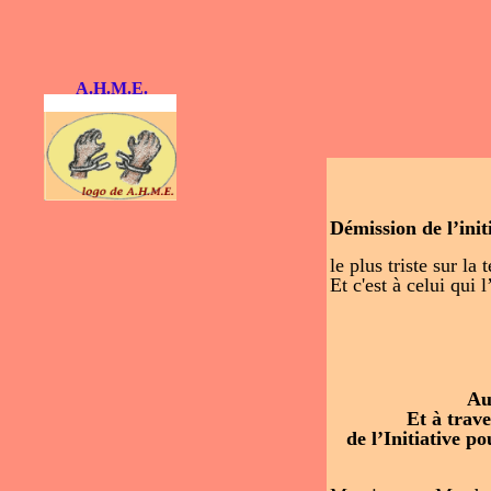
A.H.M.E.
Démission de l’ini
le plus triste sur la
Et c'est à celui qui l
Au frère Bir
Et à travers lui
de l’Initiative po