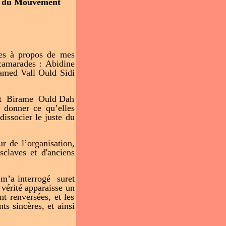
ce du Mouvement
lles à propos de mes
 camarades : Abidine
amed Vall Ould Sidi
dent Birame Ould Dah
 donner ce qu’elles
issocier le juste du
ur de l’organisation,
sclaves et d'anciens
 m’a interrogé suret
vérité apparaisse un
nt renversées, et les
ts sincères, et ainsi