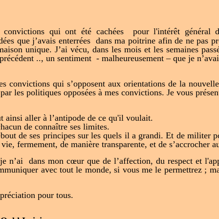
convictions qui ont été cachées pour l'intérêt général de 
dées que j’avais enterrées dans ma poitrine afin de ne pas pr
 maison unique. J’ai vécu, dans les mois et les semaines pas
précédent .., un sentiment - malheureusement – que je n’ava
 convictions qui s’opposent aux orientations de la nouvelle i
 par les politiques opposées à mes convictions. Je vous prése
ainsi aller à l’antipode de ce qu'il voulait.
chacun de connaître ses limites.
bout de ses principes sur les quels il a grandi. Et de militer 
a vie, fermement, de manière transparente, et de s’accrocher a
je n’ai dans mon cœur que de l’affection, du respect et l'ap
mmuniquer avec tout le monde, si vous me le permettrez ; ma
préciation pour tous.