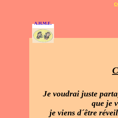
C
A.H.M.E.
C
Je voudrai juste part
que je v
je viens d´être révei