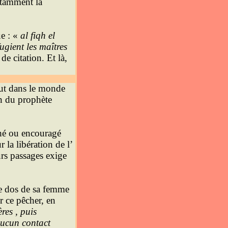
otamment la
ue : «
al fiqh el
ugient les maîtres
de citation. Et là,
tout dans le monde
n du prophète
ché ou encouragé
r la libération de l’
urs passages exige
le dos de sa femme
r ce pêcher, en
res , puis
 aucun contact