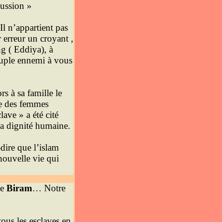
cussion »
Il n’appartient pas
 erreur un croyant ,
ng ( Eddiya), à
peuple ennemi à vous
rs à sa famille le
te des femmes
lave » a été cité
 la dignité humaine.
-dire que l’islam
ouvelle vie qui
ce
Biram
… Notre
ous les esclaves en