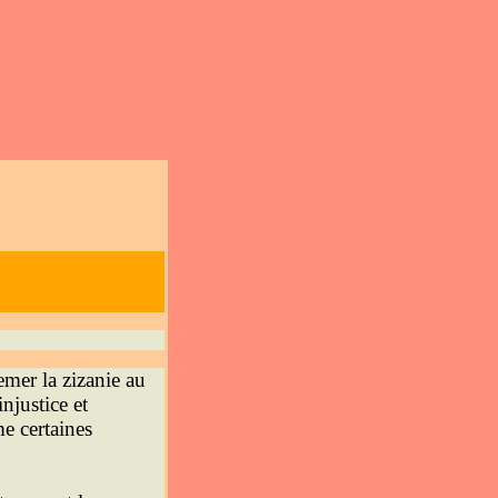
emer la zizanie au
njustice et
e certaines