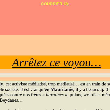
COURRIER 28:
Arrêtez ce voyou…
dy
, cet activiste médiatisé, trop médiatisé… est en train de s
le société. Il est vrai qu’en
Mauritanie
, il y a beaucoup d’i
quées contre nos frères «
haratines
», pulars, wolofs et mêm
e Beydanes…