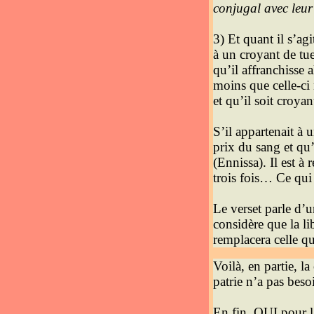
conjugal avec leu
3) Et quant il s’ag
à un croyant de tue
qu’il affranchisse 
moins que celle-ci 
et qu’il soit croya
S’il appartenait à 
prix du sang et qu
(Ennissa). Il est à
trois fois… Ce qui 
Le verset parle d’u
considère que la l
remplacera celle q
Voilà, en partie, l
patrie n’a pas beso
En fin, OUI pour la