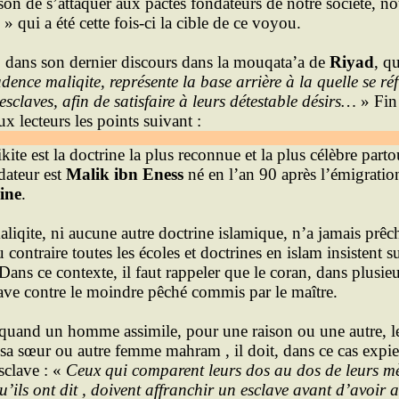
son de s’attaquer aux pactes fondateurs de notre société, n
» qui a été cette fois-ci la cible de ce voyou.
e, dans son dernier discours dans la mouqata’a de
Riyad
, q
udence maliqite, représente la base arrière à la quelle se réf
esclaves, afin de satisfaire à leurs détestable désirs…
» Fin 
aux lecteurs les points suivant :
kite est la doctrine la plus reconnue et la plus célèbre par
dateur est
Malik ibn Eness
né en l’an 90 après l’émigratio
ine
.
aliqite, ni aucune autre doctrine islamique, n’a jamais prê
 contraire toutes les écoles et doctrines en islam insistent su
Dans ce contexte, il faut rappeler que le coran, dans plusie
lave contre le moindre pêché commis par le maître.
 quand un homme assimile, pour une raison ou une autre, 
 sa sœur ou autre femme mahram , il doit, dans ce cas expie
sclave : «
Ceux qui comparent leurs dos au dos de leurs mè
u’ils ont dit , doivent affranchir un esclave avant d’avoir