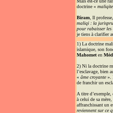
Mais est-ce une rai
doctrine «
maliqite
Biram
, Il profess
maliqi : la jurispr
pour rabaisser les 
je tiens à clarifier 
1) La doctrine mali
islamique, son fon
Mahomet
en
Méd
2) Ni la doctrine m
l’esclavage, bien au
«
âme croyante
». 
de franchir un esc
A titre d’exemple,
à celui de sa mère,
affranchissant un e
reviennent sur ce q