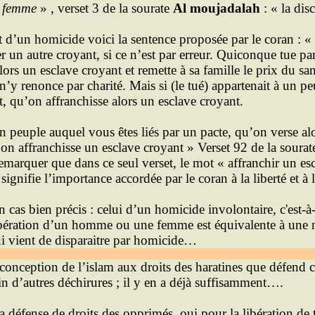
r femme
» , verset 3 de la sourate
Al moujadalah
: « la dis
it d’un homicide voici la sentence proposée par le coran : « 
r un autre croyant, si ce n’est par erreur. Quiconque tue par
alors un esclave croyant et remette à sa famille le prix du sa
n’y renonce par charité. Mais si (le tué) appartenait à un 
nt, qu’on affranchisse alors un esclave croyant.
un peuple auquel vous êtes liés par un pacte, qu’on verse alo
’on affranchisse un esclave croyant » Verset 92 de la soura
 remarquer que dans ce seul verset, le mot « affranchir un esc
signifie l’importance accordée par le coran à la liberté et à
n cas bien précis : celui d’un homicide involontaire, c'est-à
ibération d’un homme ou une femme est équivalente à une n
ui vient de disparaitre par homicide…
a conception de l’islam aux droits des haratines que défend 
in d’autres déchirures ; il y en a déjà suffisamment….
 défense de droits des opprimés, oui pour la libération de t