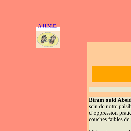
A.H.M.E.
Biram ould Abei
sein de notre paisib
d’oppression prati
couches faibles d