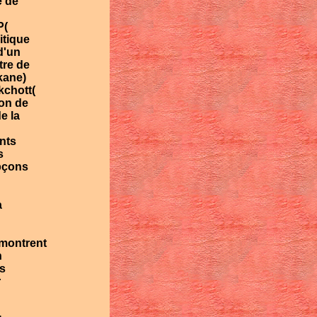
e de
P(
itique
d'un
tre de
kane)
kchott(
on de
e la
ants
s
upçons
a
montrent
n
es
r