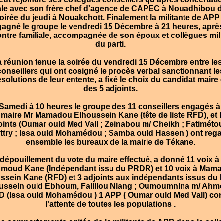
iale avec son frère chef d'agence de CAPEC à Nouadhibou d
oirée du jeudi à Nouakchott. Finalement la militante de APP
gagné le groupe le vendredi 15 Décembre à 21 heures, après
ntre familiale, accompagnée de son époux et collègues mil
du parti.
 réunion tenue la soirée du vendredi 15 Décembre entre les
conseillers qui ont cosigné le procès verbal sanctionnant le
ésolutions de leur entente, a fixé le choix du candidat maire 
des 5 adjoints.
amedi à 10 heures le groupe des 11 conseillers engagés à 
 maire Mr Mamadou Elhoussein Kane (tête de liste RFD), et 
oints (Oumar ould Med Vall ; Zeinabou m/ Cheikh ; Fatiméto
ttry ; Issa ould Mohamédou ; Samba ould Hassen ) ont reg
ensemble les bureaux de la mairie de Tékane.
épouillement du vote du maire effectué, a donné 11 voix à
moud Kane (Indépendant issu du PRDR) et 10 voix à Mam
ssein Kane (RFD) et 3 adjoints aux indépendants issus d
ussein ould Ebhoum, Fallilou Niang ; Oumoumnina m/ Ahme
 (Issa ould Mohamédou ) 1 APP ( Oumar ould Med Vall) co
l'attente de toutes les populations .