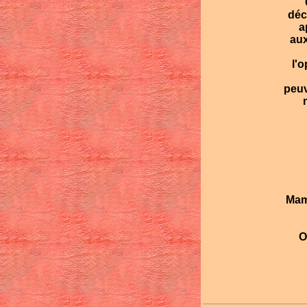
C
déc
a
aux
l'
peuv
Mama
Ou