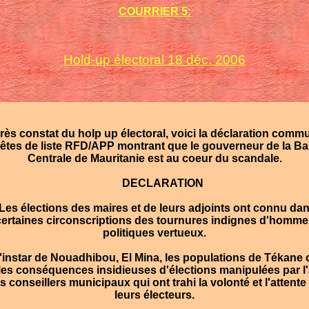
COURRIER 5:
Hold-up électoral 18 déc. 2006
rès constat du holp up électoral, voici la déclaration comm
têtes de liste RFD/APP montrant que le gouverneur de la B
Centrale de Mauritanie est au coeur du scandale.
DECLARATION
es élections des maires et de leurs adjoints ont connu da
certaines circonscriptions des tournures indignes d'homme
politiques vertueux.
l'instar de Nouadhibou, El Mina, les populations de Tékane 
les conséquences insidieuses d'élections manipulées par l
s conseillers municipaux qui ont trahi la volonté et l'attente
leurs électeurs.