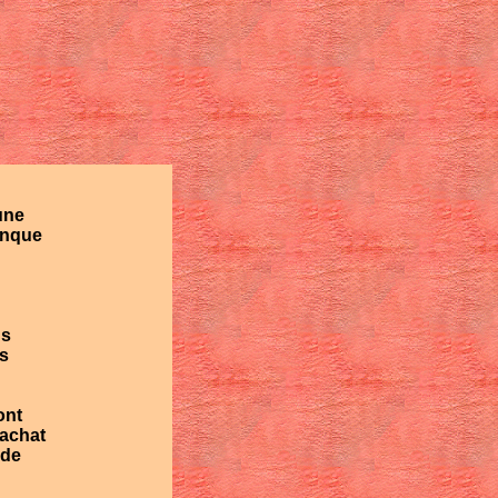
une
anque
ns
s
ont
'achat
 de