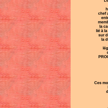
Les
h
chef 
ent
membr
la c
lié à 
sur d
la 
lég
PROCA
Ces mou
d