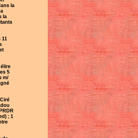
ans la
 a
 la
itants
 11
s
et
élire
les 5
u m/
agné
 Ciré
adou
u PRDR
d) ; 1
ntre