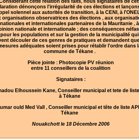
onsidérant cette relation des faits, nous signataires de cet
laration dénonçons l'irrégularité de ces élections et lançon
ppel solennel aux autorités de transition, à la CENI, à l'ONEL
 organisations observatrices des élections , aux organisat
nationales et internationales partenaires de la Mauritanie , à
opinion nationale et internationale ; des conséquences néfas
pour les populations et sur la gestion de la municipalité qui
ent découler de ces genres de pratiques et demandent qu
mesures adéquates soient prises pour rétablir l'ordre dans l
commune de Tékane .
Pièce jointe : Photocopie PV réunion
entre 11 conseillers de la coalition
Signataires :
dou Elhoussein Kane, Conseiller municipal et tete de list
à Tékane
mar ould Med Vall , Conseiller municipal et tête de liste AP
Tékane
Nouakchott le 18 Décembre 2006