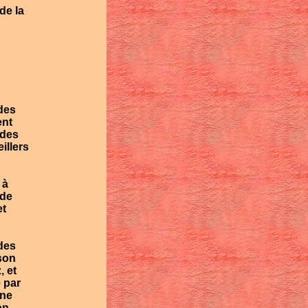
de la
des
ent
 des
illers
 à
 de
et
des
son
, et
 par
 ne
on