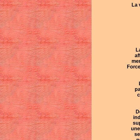
La v
La
af
mem
Force
L
pa
c
De
in
sup
une
se
p