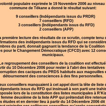
olonté populaire exprimée le 19 Novembre 2006 au niveau 
commune de Tékane a donné le résultat suivant:
9 conseillers (Indépendants issus du PRDR)
7 conseillers (RFD)
3 conseillers (Indépendants issus du RFD)
2 conseillers (APP)
 première lecture des résultats de ce scrutin, compte tenu 
firmations des indépendants issus du RFD qui se considèr
bres du parti, donnait gagnant la tendance de la Coalition
s pour le Changement Démocratique (CFCD) avec 12 conse
municipaux.
e regroupement des conseillers de la coalition est effectué
rtir du 10 Décembre 2006 pour rester à l'abri des tentatives
orruption des caciques du PRDS habitués aux magouilles 
détournement des consciences à des fins personnelles.
ux conseillers manquaient à cet appel dont la tête de liste 
dépendants issus du RFD qui insinuait à son parti une trahi
posée lors de la constitution des listes municipales à R'Kiz
 femme deuxième de la liste APP qui prétendait être retenue
s études et en dernier lieu à partir du 14 Décembre 2006 dit
eut rejoindre ses collègues conseillers qu'après concertati