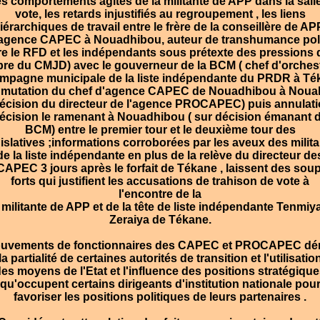
 comportements agités de la militante de APP dans la sall
vote, les retards injustifiés au regroupement , les liens
iérarchiques de travail entre le frère de la conseillère de AP
agence CAPEC à Nouadhibou, auteur de transhumance pol
re le RFD et les indépendants sous prétexte des pressions 
e du CMJD) avec le gouverneur de la BCM ( chef d'orches
ampagne municipale de la liste indépendante du PRDR à Té
la mutation du chef d'agence CAPEC de Nouadhibou à Noua
écision du directeur de l'agence PROCAPEC) puis annulati
décision le ramenant à Nouadhibou ( sur décision émanant d
BCM) entre le premier tour et le deuxième tour des
islatives ;informations corroborées par les aveux des milit
de la liste indépendante en plus de la relève du directeur de
PEC 3 jours après le forfait de Tékane , laissent des so
forts qui justifient les accusations de trahison de vote à
l'encontre de la
militante de APP et de la tête de liste indépendante Tenmiy
Zeraiya de Tékane.
vements de fonctionnaires des CAPEC et PROCAPEC dé
la partialité de certaines autorités de transition et l'utilisatio
es moyens de l'Etat et l'influence des positions stratégiqu
qu'occupent certains dirigeants d'institution nationale pou
favoriser les positions politiques de leurs partenaires .