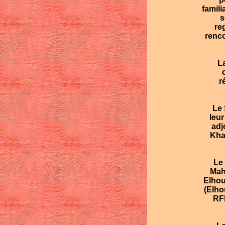
famil
s
re
renco
La
r
Le S
leur
adj
Kha
Le d
Mah
Elhou
(Elho
RFD