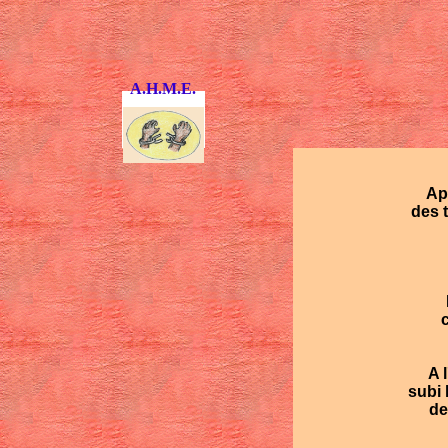
A.H.M.E.
Ap
des 
L
A 
subi 
de