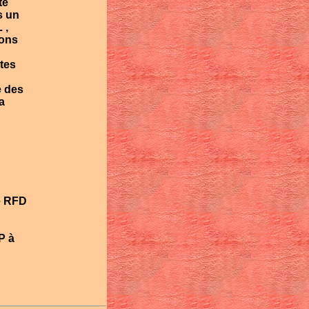
te
s un
 ,
ions
tes
e des
a
e RFD
P à