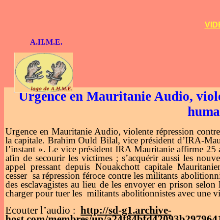
VID
A.H.M.E.
Urgence en Mauritanie Audio, violen
humai
Urgence en Mauritanie Audio, violente répression contr
la capitale. Brahim Ould Bilal, vice président d’IRA-Maur
l’instant ». Le vice président IRA Mauritanie affirme 25 a
afin de secourir les victimes ; s’acquérir aussi les nou
appel pressant depuis Nouakchott capitale Mauritanie
cesser sa répression féroce contre les militants abolitio
des esclavagistes au lieu de les envoyer en prison selon l
charger pour tuer les militants abolitionnistes avec une v
Ecouter l’audio :
http://sd-g1.archive-
host.com/membres/up/a24f84bfd42093b297964