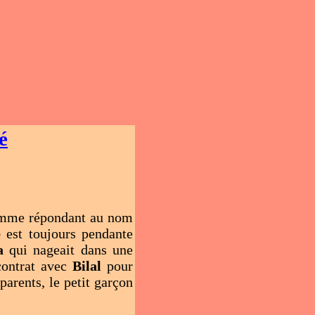
é
homme répondant au nom
é
est toujours pendante
a
qui nageait dans une
ontrat avec
Bilal
pour
arents, le petit garçon