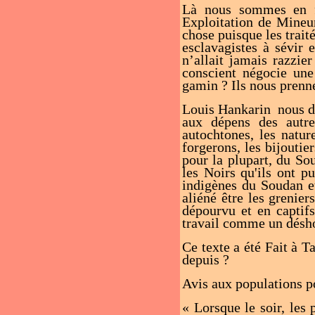
Là nous sommes en f
Exploitation de Mineu
chose puisque les traité
esclavagistes à sévir 
n’allait jamais razzi
conscient négocie une
gamin ? Ils nous prenn
Louis Hankarin nous di
aux dépens des autres
autochtones, les natu
forgerons, les bijoutier
pour la plupart, du So
les Noirs qu'ils ont pu
indigènes du Soudan et
aliéné être les grenier
dépourvu et en captif
travail comme un désh
Ce texte a été Fait à T
depuis ?
Avis aux populations po
« Lorsque le soir, les