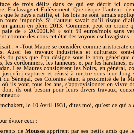
ace de trois délits dans ce qui est décrit ici c
re, Esclavage et Enlèvement. Que risque l’auteur de 
s que le pays a ratifié, et les lois ne sont jamais appl
en toute impunité. Si l’auteur savait qu’il risque d’al
er un gamin en plein 2013. Comment peut on croire 
 paie de « 20.000UM » soit 59 euros/mois sans ven
ent comme des cons cet état des voyous esclavagistes…
sait : « -Tout Maure se considère comme aristocrate cr
. Aussi les travaux industriels et culturaux sont-
rels du pays que l'on désigne sous le nom générique 
s, les cordonniers, les tanneurs, et par les haratines, 
udan. Les Maures considèrent les Noirs, en général, 
 jusqu'ici capturer et réussi à mettre sous leur Joug s
 du Sénégal, ces Colonies étant à proximité de la Ma
s où ils vont, tous les ans, s'approvisionner en vivre d
s dont ils ont besoin pour leurs divers travaux, cons
onneur.»
amchakett, le 10 Avril 1931, dites moi, qu’est ce qui 
ur éviter ceci :
 parents de
Moussa
apprirent par ses petits amis que le