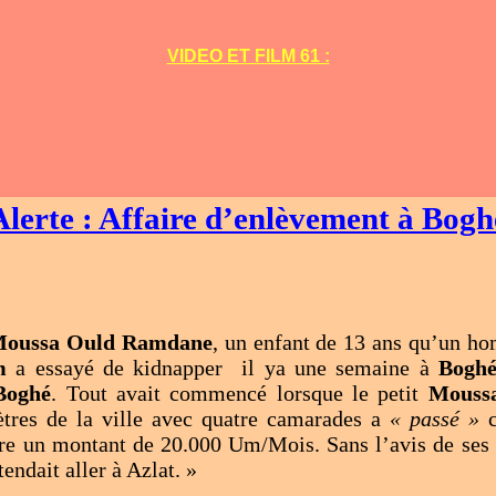
VIDEO ET FILM 61 :
Alerte : Affaire d’enlèvement à Bogh
oussa Ould Ramdane
, un enfant de 13 ans qu’un 
m
a essayé de kidnapper il ya une semaine à
Bogh
Boghé
. Tout avait commencé lorsque le petit
Mouss
tres de la ville avec quatre camarades a
« passé »
c
ntre un montant de 20.000 Um/Mois. Sans l’avis de ses p
endait aller à Azlat. »