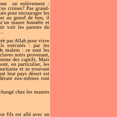
omme un enlèvement :
ces crimes? Pas grand-
iqués pour encourager les
ler au gnouf de bon, il
qu’un maure honnête et
ir voir les parents du
..
éé par Allah pour vivre
ils exécutés : par les
de malem : ce sont les
esclaves noirs provenant,
comme des captifs. Mais
ont, en particulier, les
uritanie et se trouvant
ont leur pays désert est
idérant eux-mêmes tout
a changé chez les maures
ur fils est allé avec un