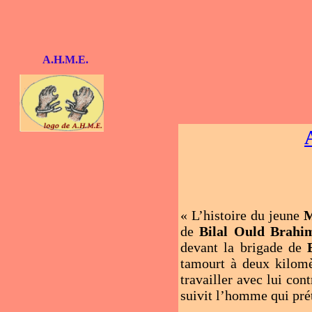
A.H.M.E.
« L’histoire du jeune
M
de
Bilal Ould Brahi
devant la brigade de
tamourt à deux kilomè
travailler avec lui co
suivit l’homme qui prét