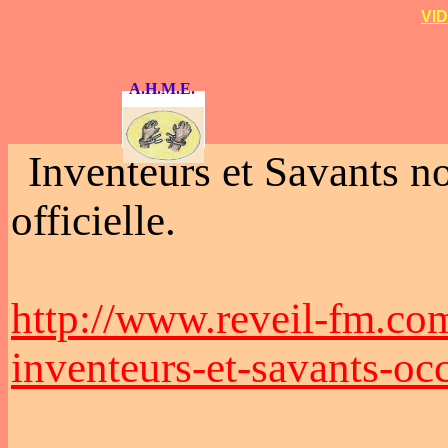
VID
A.H.M.E.
Inventeurs et Savants noi
officielle.
http://www.reveil-fm.co
inventeurs-et-savants-occu