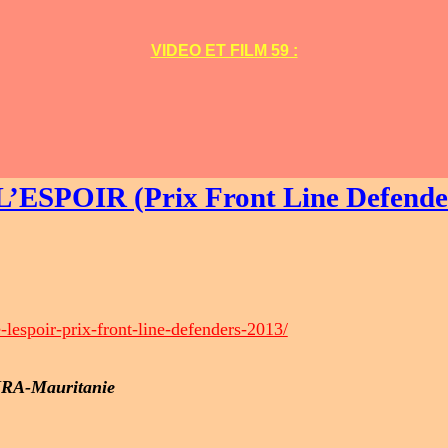
VIDEO ET FILM 59 :
L’ESPOIR (Prix Front Line Defend
e-lespoir-prix-front-line-defenders-2013/
 IRA-Mauritanie