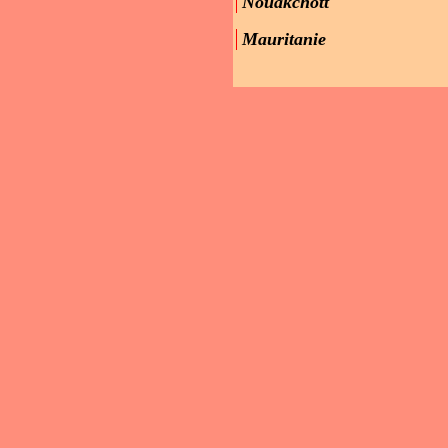
Nouakchott
Mauritanie