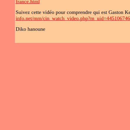
france.html
Suivez cette vidéo pour comprendre qui est Gaston K
info.net/mm/cin_watch_video.php?m_uid=4451067
Diko hanoune