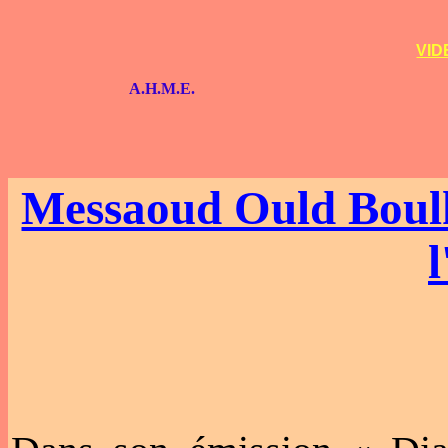
VID
A.H.M.E.
Messaoud Ould Boulk
l