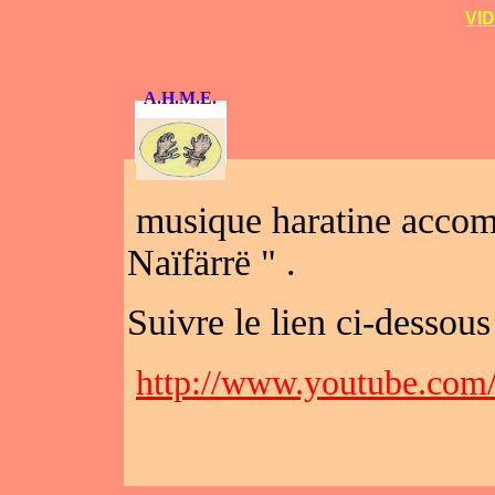
VID
A.H.M.E.
musique haratine accom
Naïfärrë " .
Suivre le lien ci-dessous
http://www.youtube.c