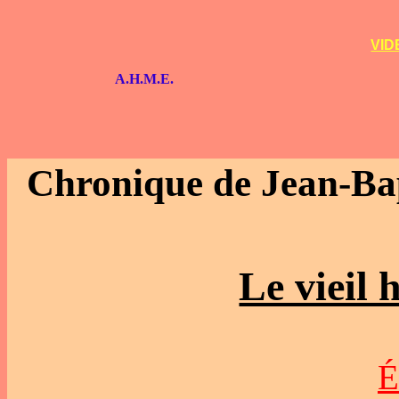
VID
A.H.M.E.
Chronique de Jean-Bap
Le vieil
É