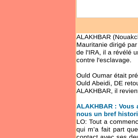
ALAKHBAR (Nouakchot
Mauritanie dirigé par
de l'IRA, il a révélé 
contre l'esclavage.
Ould Oumar était pré
Ould Abeidi, DE reto
ALAKHBAR, il revient 
ALAKHBAR : Vous av
nous un bref histor
LO: Tout a commencé 
qui m’a fait part qu
contact avec ses deu