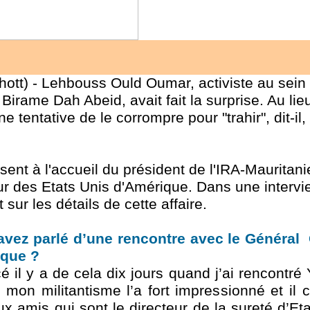
t) - Lehbouss Ould Oumar, activiste au sei
 Birame Dah Abeid, avait fait la surprise. Au lie
une tentative de le corrompre pour "trahir", dit-il
sent à l'accueil du président de l'IRA-Mauritan
ur des Etats Unis d'Amérique. Dans une interv
sur les détails de cette affaire.
ez parlé d’une rencontre avec le Général O
ique ?
il y a de cela dix jours quand j’ai rencontr
e mon militantisme l’a fort impressionné et i
x amis qui sont le directeur de la sureté d’Eta