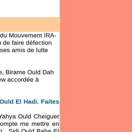
n du Mouvement IRA-
u de faire défection
, ses amis de lutte
ie, Birame Ould Dah
iew accordée à
uld El Hadi. Faites
é Yahya Ould Cheiguer
l compte me mettre en
t , Sidi Ould Baba El