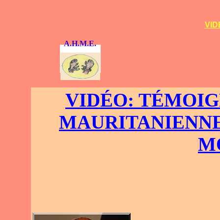
VID
A.H.M.E.
VIDÉO: TÉMOIG
MAURITANIENNE
M