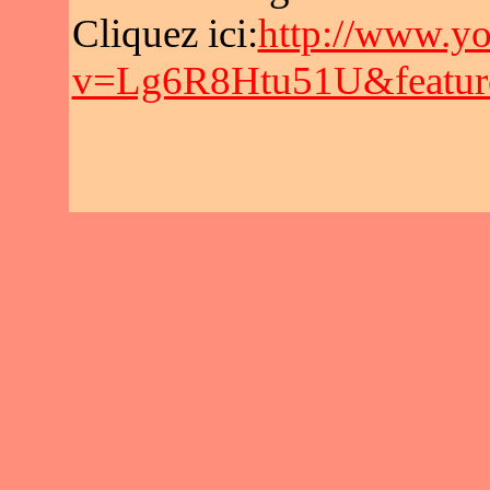
Cliquez ici:
http://www.y
v=Lg6R8Htu51U&featur