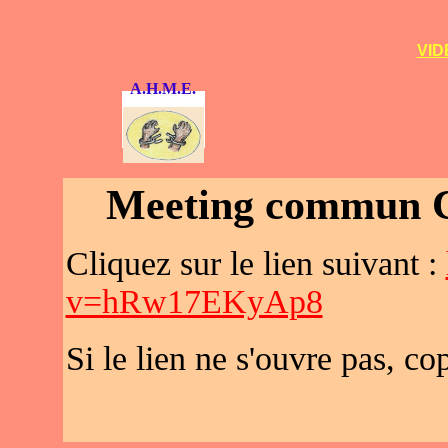
VID
A.H.M.E.
Meeting commun C
Cliquez sur le lien suivant :
v=hRw17EKyAp8
Si le lien ne s'ouvre pas, c