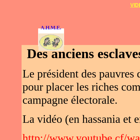
VID
A.H.M.E.
Des anciens esclaves
Le président des pauvres 
pour placer les riches co
campagne électorale.
La vidéo (en hassania et e
http://www.youtube.cf/w