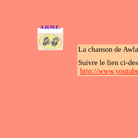
A.H.M.E.
La chanson de Awlad
Suivre le lien ci-des
http://www.yout