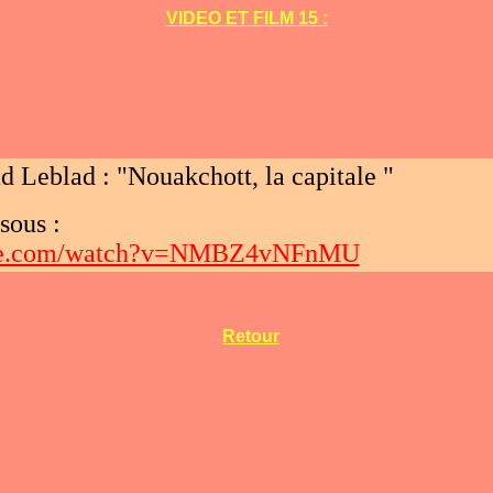
VIDEO ET FILM 15 :
 Leblad : "Nouakchott, la capitale "
sous :
ube.com/watch?v=NMBZ4vNFnMU
Retour