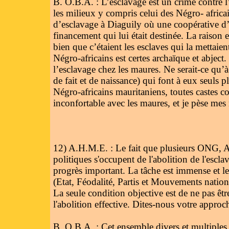
B. O.B.A. : L’esclavage est un crime contre l’
les milieux y compris celui des Négro- africai
d’esclavage à Diaguily où une coopérative d’a
financement qui lui était destinée. La raison e
bien que c’étaient les esclaves qui la mettaient
Négro-africains est certes archaïque et abject
l’esclavage chez les maures. Ne serait-ce qu
de fait et de naissance) qui font à eux seuls 
Négro-africains mauritaniens, toutes castes c
inconfortable avec les maures, et je pèse mes
12) A.H.M.E. : Le fait que plusieurs ONG, A
politiques s'occupent de l'abolition de l'escl
progrès important. La tâche est immense et l
(Etat, Féodalité, Partis et Mouvements nationa
La seule condition objective est de ne pas êt
l'abolition effective. Dites-nous votre approch
B. O.B.A. : Cet ensemble divers et multiples