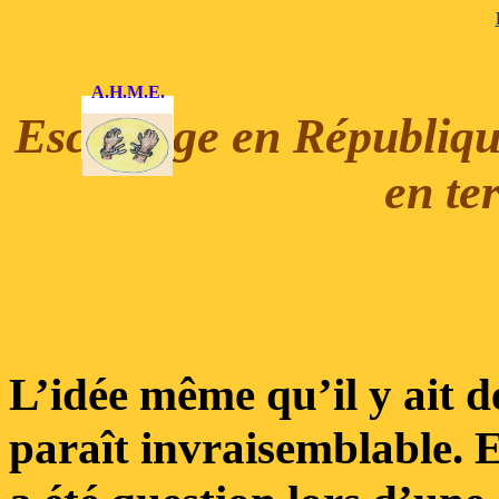
A.H.M.E.
Esclavage en Républiqu
en te
L’idée même qu’il y ait d
paraît invraisemblable. E