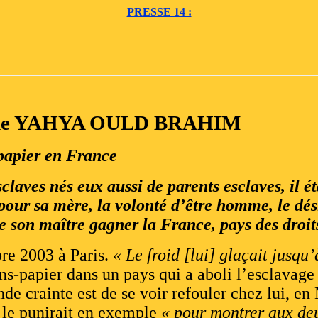
PRESSE 14 :
e de YAHYA OULD BRAHIM
papier en France
claves nés eux aussi de parents esclaves, il ét
our sa mère, la volonté d’être homme, le dési
 de son maître gagner la France, pays des dro
re 2003 à Paris.
« Le froid [lui] glaçait jusqu’
ns-papier dans un pays qui a aboli l’esclavage
ande crainte est de se voir refouler chez lui, en
t le punirait en exemple
« pour montrer aux de