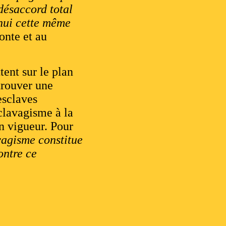
désaccord total
’hui cette même
onte et au
tent sur le plan
rouver une
esclaves
clavagisme à la
en vigueur. Pour
vagisme constitue
ontre ce