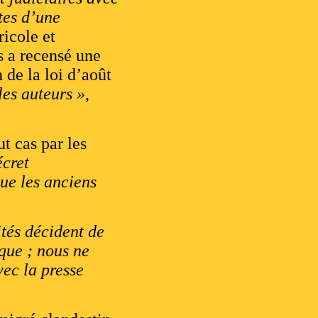
tes d’une
icole et
s a recensé une
 de la loi d’août
les auteurs »
,
t cas par les
écret
que les anciens
ités décident de
ique ; nous ne
vec la presse