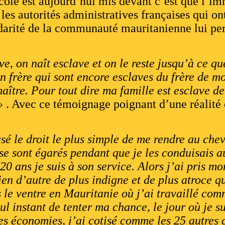
cole est aujourd’hui mis devant c’est que l’im
es autorités administratives françaises qui ont
olidarité de la communauté mauritanienne lui p
e, on naît esclave et on le reste jusqu’à ce qu
n frère qui sont encore esclaves du frère de m
aître. Pour tout dire ma famille est esclave de
»
. Avec ce témoignage poignant d’une réalité 
sé le droit le plus simple de me rendre au che
e sont égarés pendant que je les conduisais a
20 ans je suis à son service. Alors j’ai pris 
en d’autre de plus indigne et de plus atroce qu
ns le ventre en Mauritanie où j’ai travaillé c
ul instant de tenter ma chance, le jour où je s
es économies, j’ai cotisé comme les 25 autre