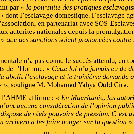
ant par
« la poursuite des pratiques esclavagis
 »
dont l’esclavage domestique, l’esclavage agr
L’association, en partenariat avec SOS-Esclave
aux autorités nationales depuis la promulgation
ns que des sanctions soient prononcées contre 
tale n’a pas connu le succès attendu, en tou
oits de l’Homme.
« Cette loi n’a jamais eu de d
le abolit l’esclavage et le troisième demande 
s »
, souligne M. Mohamed Yahya Ould Cire.
de l’AHME affirme :
« En Mauritanie, les autor
ls n’ont aucune considération de l’opinion publ
 dispose de réels pouvoirs de pression. C’est a
n arrivera à les faire bouger sur la question »
.