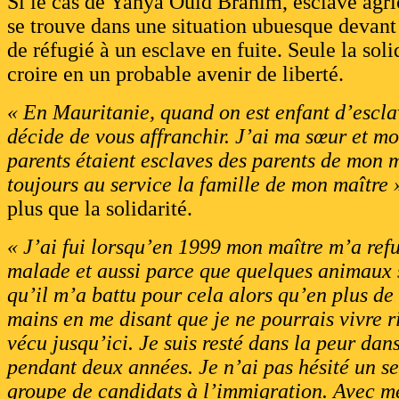
Si le cas de Yahya Ould Brahim, esclave agri
se trouve dans une situation ubuesque devant l
de réfugié à un esclave en fuite. Seule la s
croire en un probable avenir de liberté.
« En Mauritanie, quand on est enfant d’esclav
décide de vous affranchir. J’ai ma sœur et mo
parents étaient esclaves des parents de mon m
toujours au service la famille de mon maître 
plus que la solidarité.
« J’ai fui lorsqu’en 1999 mon maître m’a refu
malade et aussi parce que quelques animaux s
qu’il m’a battu pour cela alors qu’en plus de 
mains en me disant que je ne pourrais vivre ri
vécu jusqu’ici. Je suis resté dans la peur da
pendant deux années. Je n’ai pas hésité un se
groupe de candidats à l’immigration. Avec m