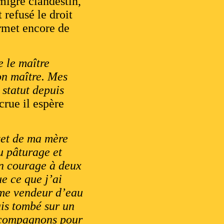
migré clandestin,
 refusé le droit
ermet encore de
e le maître
on maître. Mes
 statut depuis
crue il espère
vet de ma mère
u pâturage et
mon courage à deux
e ce que j’ai
omme vendeur d’eau
uis tombé sur un
s compagnons pour