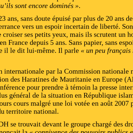
u’ils sont encore dominés »
.
3 ans, sans doute épuisé par plus de 20 ans de
’errance vers un espoir incertain de liberté. So
 croiser ses petits yeux, mais ils scrutent un 
en France depuis 5 ans. Sans papier, sans espoi
 il le dit lui-même. Il parle
« un peu français 
on internationale par la Commission nationale
ion des Haratines de Mauritanie en Europe 
férence pour prendre à témoin la presse inter
us général de la situation en République isla
jours cours malgré une loi votée en août 2007 
u territoire national.
 se trouvait devant le groupe chargé des dr
nonçait la
« connivence des pouvoirs publics e