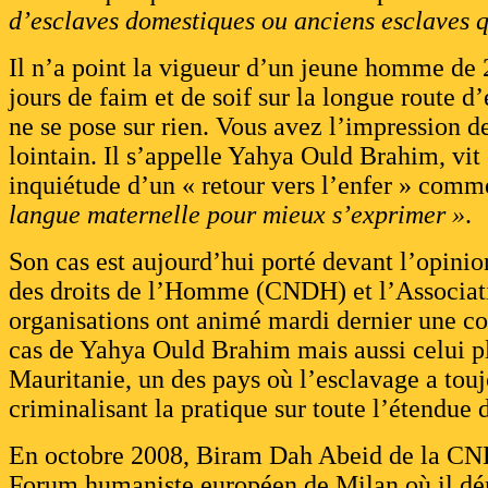
d’esclaves domestiques ou anciens esclaves q
Il n’a point la vigueur d’un jeune homme de 2
jours de faim et de soif sur la longue route d
ne se pose sur rien. Vous avez l’impression de
lointain. Il s’appelle Yahya Ould Brahim, vit 
inquiétude d’un « retour vers l’enfer » comme
langue maternelle pour mieux s’exprimer »
.
Son cas est aujourd’hui porté devant l’opini
des droits de l’Homme (CNDH) et l’Associat
organisations ont animé mardi dernier une con
cas de Yahya Ould Brahim mais aussi celui pl
Mauritanie, un des pays où l’esclavage a tou
criminalisant la pratique sur toute l’étendue d
En octobre 2008, Biram Dah Abeid de la CNDH
Forum humaniste européen de Milan où il dé