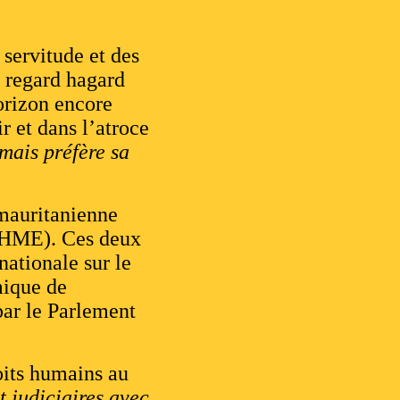
 servitude et des
n regard hagard
horizon encore
r et dans l’atroce
mais préfère sa
 mauritanienne
(AHME). Ces deux
nationale sur le
mique de
par le Parlement
oits humains au
t judiciaires avec