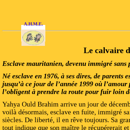
A.H.M.E.
Le calvair
Esclave mauritanien, devenu immigré sans 
Né esclave en 1976, à ses dires, de parents es
jusqu’à ce jour de l’année 1999 où l’amour p
l’obligent à prendre la route pour fuir loin
Yahya Ould Brahim arrive un jour de décemb
voilà désormais, esclave en fuite, immigré sa
siècles. De liberté, il en rêve toujours. Sa gr
tout indique que son maître le récupérerait e