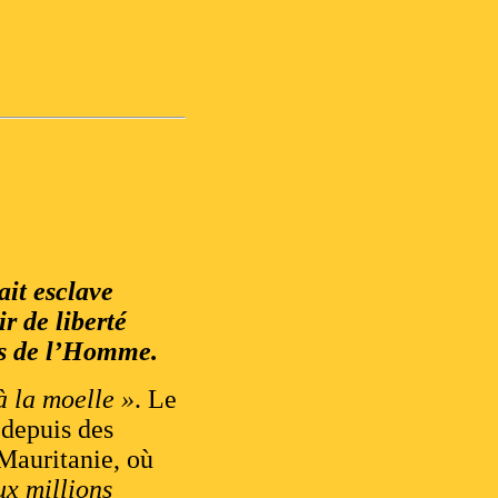
ait esclave
r de liberté
its de l’Homme.
à la moelle »
. Le
 depuis des
 Mauritanie, où
ux millions