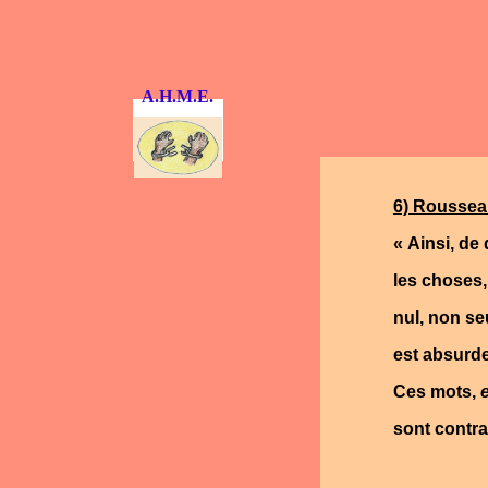
A.H.M.E.
6) Rousseau
« Ainsi, de
les choses,
nul, non se
est absurde 
Ces mots,
sont contra