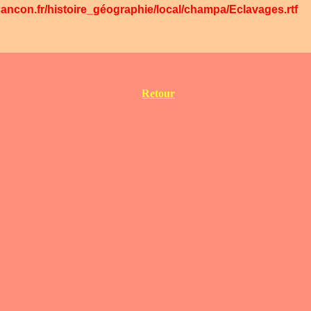
sancon.fr/histoire_géographie/local/champa/Eclavages.rtf
Retour