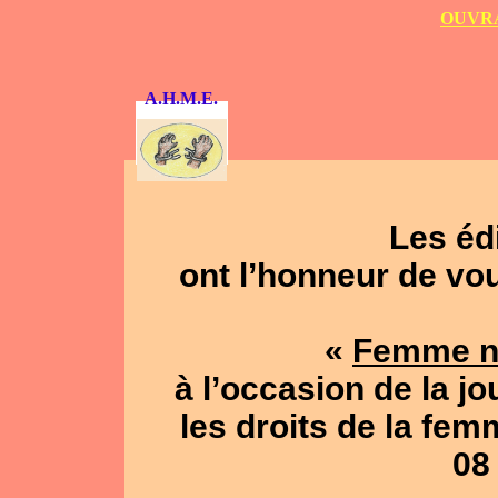
OUVRA
A.H.M.E.
Les éd
ont l’honneur de vou
«
Femme no
à l’occasion de la j
les droits de la femm
08