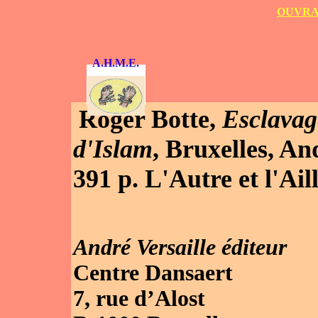
OUVRAG
A.H.M.E.
Roger Botte,
Esclavage
d'Islam
, Bruxelles, An
391 p. L'Autre et l'Ail
André Versaille éditeur
Centre Dansaert
7, rue d’Alost