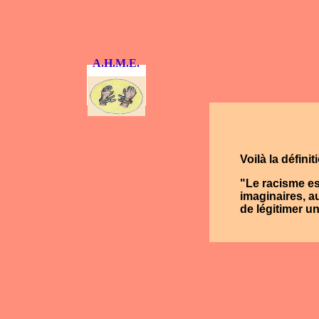
A.H.M.E.
Voilà la défin
"Le racisme est
imaginaires, au
de légitimer u