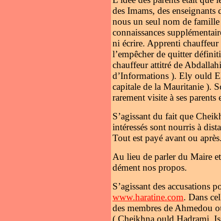
des Imams, des enseignants 
nous un seul nom de famille e
connaissances supplémentaires
ni écrire. Apprenti chauffeur 
l’empêcher de quitter définit
chauffeur attitré de Abdalla
d’Informations ). Ely ould E
capitale de la Mauritanie ). 
rarement visite à ses parents
S’agissant du fait que Cheikh
intéressés sont nourris à dist
Tout est payé avant ou après. 
Au lieu de parler du Maire e
dément nos propos.
S’agissant des accusations p
www.haratine.com
. Dans ce
des membres de Ahmedou oul
( Cheikhna ould Hadrami, Is