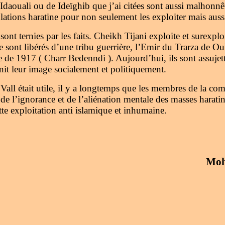
Idaouali ou de Ideïghib que j’ai citées sont aussi malhonnêt
s haratine pour non seulement les exploiter mais aussi 
ont ternies par les faits. Cheikh Tijani exploite et surexp
se sont libérés d’une tribu guerrière, l’Emir du Trarza d
te de 1917 ( Charr Bedenndi ). Aujourd’hui, ils sont assujet
it leur image socialement et politiquement.
Vall était utile, il y a longtemps que les membres de la c
t de l’ignorance et de l’aliénation mentale des masses harati
ette exploitation anti islamique et inhumaine.
Moh