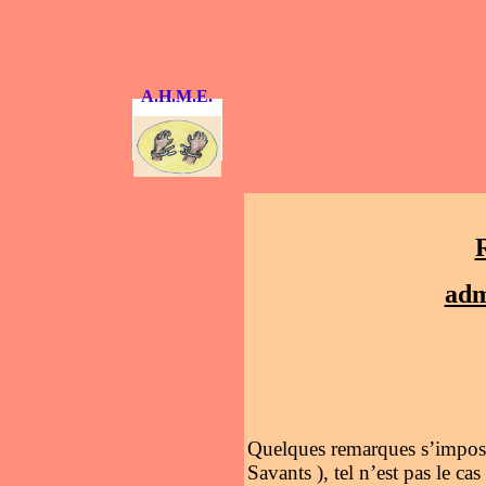
A.H.M.E.
adm
Quelques remarques s’imposen
Savants ), tel n’est pas le 