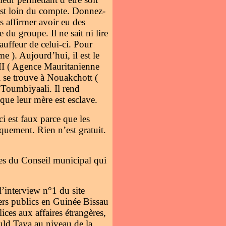
est loin du compte. Donnez-
s affirmer avoir eu des
 du groupe. Il ne sait ni lire
hauffeur de celui-ci. Pour
e ). Aujourd’hui, il est le
AMI ( Agence Mauritanienne
i se trouve à Nouakchott (
 Toumbiyaali. Il rend
sque leur mère est esclave.
i est faux parce que les
iquement. Rien n’est gratuit.
es du Conseil municipal qui
’interview n°1 du site
iers publics en Guinée Bissau
s aux affaires étrangères,
uld Taya au niveau de la