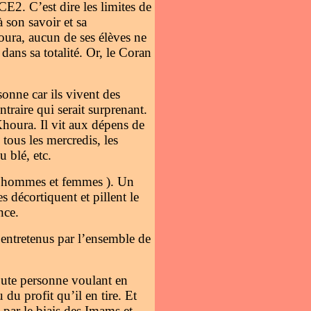
E2. C’est dire les limites de
 son savoir et sa
oura, aucun de ses élèves ne
 dans sa totalité. Or, le Coran
onne car ils vivent des
ntraire qui serait surprenant.
oura. Il vit aux dépens de
tous les mercredis, les
u blé, etc.
ts ( hommes et femmes ). Un
 décortiquent et pillent le
nce.
entretenus par l’ensemble de
toute personne voulant en
du profit qu’il en tire. Et
 par le biais des Imams et