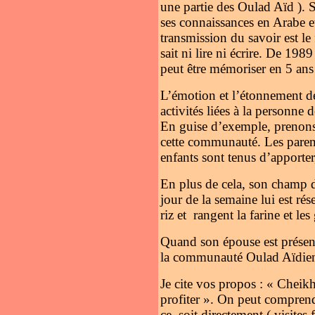
une partie des Oulad Aïd ). 
ses connaissances en Arabe et
transmission du savoir est l
sait ni lire ni écrire. De 198
peut être mémoriser en 5 ans
L’émotion et l’étonnement de
activités liées à la personne 
En guise d’exemple, prenons
cette communauté. Les parents
enfants sont tenus d’apporter,
En plus de cela, son champ de
jour de la semaine lui est ré
riz et
rangent la farine et l
Quand son épouse est présen
la communauté Oulad Aïdienne.
Je cite vos propos : « Cheik
profiter ». On peut comprendr
ce, soit directement ( visit