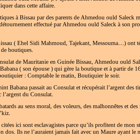
r dans cette affaire.
utiques à Bissau par des parents de Ahmedou ould Saleck 
détournement effectué par Ahmedou ould Saleck à son profi
à Bissau ( Ehel Sidi Mahmoud, Tajekant, Messouma…) ont 
 de boutiques.
nsulat de Mauritanie en Guinée Bissau, Ahmedou ould Sale
Babana ( son épouse ) qui gère la boutique et à partir de 
outiquier : Comptable le matin, Boutiquier le soir.
nt Babana passait au Consulat et récupérait l’argent des tim
c l’argent du Consulat.
 batards au sens moral, des voleurs, des malhonnêtes et des i
’kiz.
 citées ici sont esclavagistes parce qu’ils profitent de mon s
n dos. Ils ne l’auraient jamais fait avec un Maure ayant le