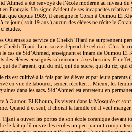
Sid’Ahmed a été renvoyé de l’école moderne au niveau du C
 en Français. Un signe évident de ses incapacités relatives à
e fait que depuis 1989, il enseigne le Coran à Oumou El Kh
9 à ce jour ( soit 19 ans ) aucun des élèves ne récite le Coran
 d’études.
s Oulémas au service de Cheikh Tijani ne surprennent pers
de Cheikh Tijani. Leur survie dépend de celui-ci. C’est le co
 le cas de Sid’Ahmed, enseignant et Imam de Oumou El Kh
 des élèves enseignés subviennent à ses besoins. En effet, 
 qui de l’argent, qui du mil, qui du sucre, qui du riz, qui d
 riz est cultivé à la fois par les élèves et par leurs paren
servé en vue de labourer, semer, récolter… Mieux, les femmes
es graines dans les sacs. Sid’Ahmed est entretenu en permane
te à Oumou El Khoura, ils vivent dans la Mosquée et sont 
 Quand il et seul, il choisit la famille où il veut manger.
h Tijani a ouvert les portes de son école coranique devant 
e le fait qu’il ouvre des écoles un peu partout compte tenu 
es fréquentes aux communautés concernées ) ou indirectement