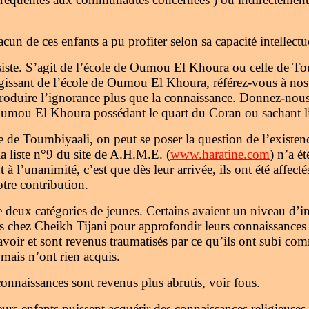
un de ces enfants a pu profiter selon sa capacité intellectue
ste. S’agit de l’école de Oumou El Khoura ou celle de Tou
gissant de l’école de Oumou El Khoura, référez-vous à no
eproduire l’ignorance plus que la connaissance. Donnez-nous
mou El Khoura possédant le quart du Coran ou sachant lire
de Toumbiyaali, on peut se poser la question de l’existence
la liste n°9 du site de A.H.M.E. (
www.haratine.com
) n’a é
 à l’unanimité, c’est que dès leur arrivée, ils ont été affec
tre contribution.
ntre deux catégories de jeunes. Certains avaient un niveau d’i
is chez Cheikh Tijani pour approfondir leurs connaissances
avoir et sont revenus traumatisés par ce qu’ils ont subi com
mais n’ont rien acquis.
connaissances sont revenus plus abrutis, voir fous.
eurs enfants puissent acquérir des connaissances religieuses 