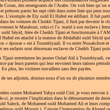
de Coran, des enseignants de l’Arabe. On voit bien qu’on 
t prénom parmi les sept cités dans notre liste qui peut nou
. L’exemple de Ely ould El Hafed est édifiant. Il fait partie
dans les voitures de Cheikh Tijani, il finit par devenir le c
ivement le Marabout, celui-ci l’a
marié à son esclave ( femm
hi ould Sëyid, frère de Cheikh Tijani et fonctionnaire à l’
l Hafed est attaché à la maison de Abdallahi ould Sëyid qu
Son « épouse » est à Toumbiyaali. Il va entre Nouakchott et
 et ses enfants sont désormais esclaves de Cheikh Tijani pui
 Tijani entretienne les jeunes Oulad Aïd à Toumbiyaali, cec
ance par leurs parents qui leur envoient leurs rations périod
En plus, les victimes travaillent sans être payées.
t de ses adjoints, donnez-nous d’un ou de plusieurs membr
ortées contre Mohamed Yahya ould Ciré, je vous renvoie à l
lle-ci, je montre l’implication dans le détournement de den
d Saleck, de Mohamed ould Mohamed Ali et leurs complice
selmou ould Mounir ). J’ajoute l’intervention de Ahmed o