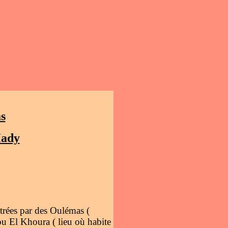
s
Hady
trées par des Oulémas (
u El Khoura ( lieu où habite