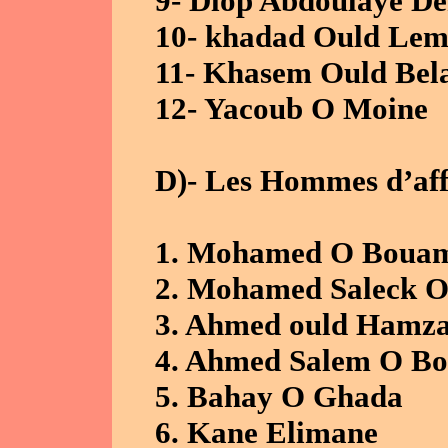
9- Diop Abdoulaye D
10- khadad Ould Lem
11- Khasem Ould Bel
12- Yacoub O Moine
D)- Les Hommes d’aff
1. Mohamed O Bouam
2. Mohamed Saleck 
3. Ahmed ould Hamz
4. Ahmed Salem O B
5. Bahay O Ghada
6. Kane Elimane